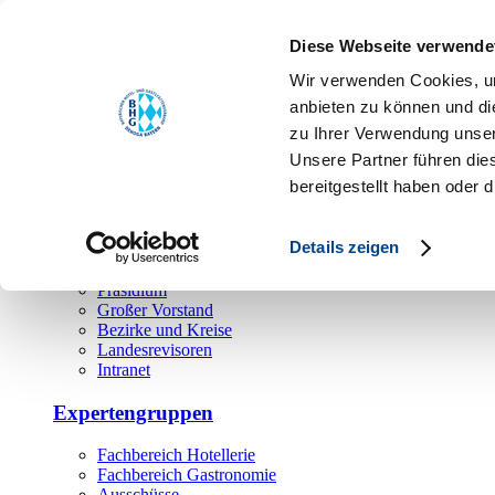
Toggle navigation
Diese Webseite verwende
Über uns
Wir verwenden Cookies, um
Hauptamt
anbieten zu können und di
zu Ihrer Verwendung unser
Landesgeschäftsstelle
Unsere Partner führen die
Bezirks- und Regionalgeschäftsstellen
Rechtsabteilung
bereitgestellt haben oder
Außendienst
Ehrenamt
Details zeigen
Präsidium
Großer Vorstand
Bezirke und Kreise
Landesrevisoren
Intranet
Expertengruppen
Fachbereich Hotellerie
Fachbereich Gastronomie
Ausschüsse