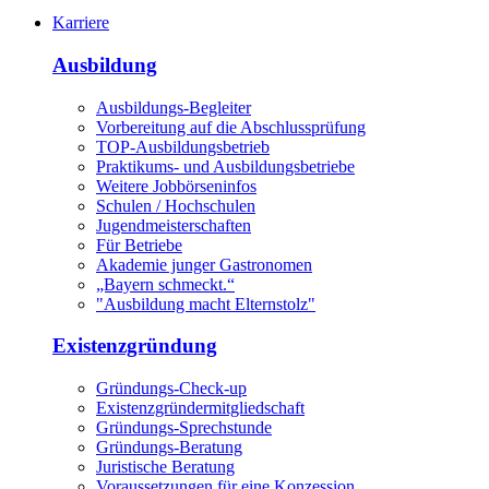
Karriere
Ausbildung
Ausbildungs-Begleiter
Vorbereitung auf die Abschlussprüfung
TOP-Ausbildungsbetrieb
Praktikums- und Ausbildungsbetriebe
Weitere Jobbörseninfos
Schulen / Hochschulen
Jugendmeisterschaften
Für Betriebe
Akademie junger Gastronomen
„Bayern schmeckt.“
"Ausbildung macht Elternstolz"
Existenzgründung
Gründungs-Check-up
Existenzgründermitgliedschaft
Gründungs-Sprechstunde
Gründungs-Beratung
Juristische Beratung
Voraussetzungen für eine Konzession