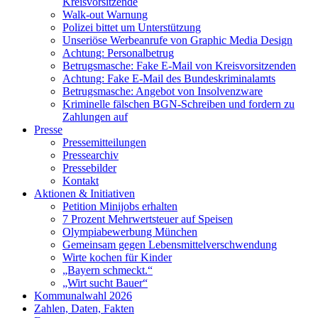
Kreisvorsitzende
Walk-out Warnung
Polizei bittet um Unterstützung
Unseriöse Werbeanrufe von Graphic Media Design
Achtung: Personalbetrug
Betrugsmasche: Fake E-Mail von Kreisvorsitzenden
Achtung: Fake E-Mail des Bundeskriminalamts
Betrugsmasche: Angebot von Insolvenzware
Kriminelle fälschen BGN-Schreiben und fordern zu
Zahlungen auf
Presse
Pressemitteilungen
Pressearchiv
Pressebilder
Kontakt
Aktionen & Initiativen
Petition Minijobs erhalten
7 Prozent Mehrwertsteuer auf Speisen
Olympiabewerbung München
Gemeinsam gegen Lebensmittelverschwendung
Wirte kochen für Kinder
„Bayern schmeckt.“
„Wirt sucht Bauer“
Kommunalwahl 2026
Zahlen, Daten, Fakten