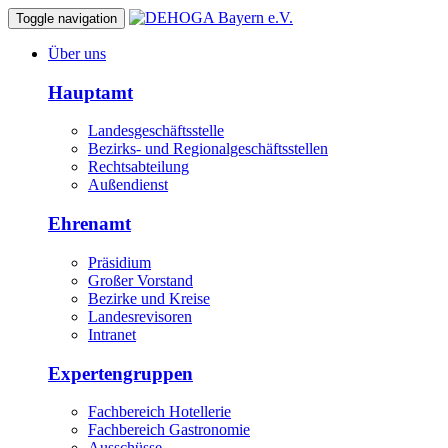
Toggle navigation
Über uns
Hauptamt
Landesgeschäftsstelle
Bezirks- und Regionalgeschäftsstellen
Rechtsabteilung
Außendienst
Ehrenamt
Präsidium
Großer Vorstand
Bezirke und Kreise
Landesrevisoren
Intranet
Expertengruppen
Fachbereich Hotellerie
Fachbereich Gastronomie
Ausschüsse