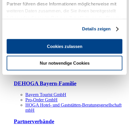
Kooperationspartner
Partner führen diese Informationen möglicherweise mit
weiteren Daten zusammen, die Sie ihnen bereitgestellt
Tourismusorganisationen
haben oder die sie im Rahmen Ihrer Nutzung der Dienste
Tourismusverbände
gesammelt haben.
Details zeigen
Bayern Tourismus Marketing GmbH
DEHOGA-Familie
Cookies zulassen
Landesverbände
Bundesverband
Fachverbände
Nur notwendige Cookies
IHA
BDT
DEHOGA Bayern-Familie
Bayern Tourist GmbH
Pro-Order GmbH
HOGA Hotel- und Gaststätten-Beratungsgesellschaft
mbH
Partnerverbände