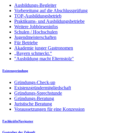
Ausbildungs-Begleiter
Vorbereitung auf die Abschlussprüfung
TOP-Ausbildungsbetrieb
Praktikums- und Ausbildungsbetriebe
Weitere Jobbörseninfos
Schulen / Hochschulen
Jugendmeisterschaften
Für Betriebe
Akademie junger Gastronomen
„Bayern schmeckt.“
"Ausbildung macht Elternstolz"
Existenzgründung
Gründungs-Check-up
Existenzgründermitgliedschaft
Gründungs-Sprechstunde
Gründungs-Beratung
Juristische Beratung
Voraussetzungen für eine Konzession
FachkräfteNavigator
Gastgeber der Zukunft