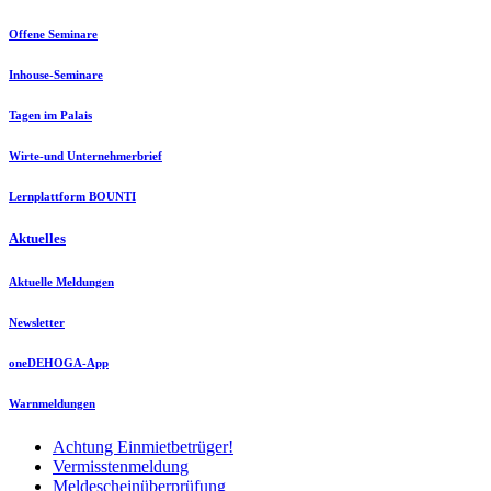
Offene Seminare
Inhouse-Seminare
Tagen im Palais
Wirte-und Unternehmerbrief
Lernplattform BOUNTI
Aktuelles
Aktuelle Meldungen
Newsletter
oneDEHOGA-App
Warnmeldungen
Achtung Einmietbetrüger!
Vermisstenmeldung
Meldescheinüberprüfung