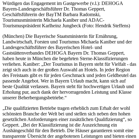
Würdigen das Engagement im Gastgewerbe (v.l.): DEHOGA
Bayern-Landesgeschäftsführer Dr. Thomas Geppert,
Geschäftsführerin der BayTM Barbara Radomski,
Tourismusministerin Michaela Kaniber und ADAC-
Tourismuspräsident Karlheinz Jungbeck (Foto: Hendrik Steffens)
(München) Die Bayerische Staatsministerin für Ernährung,
Landwirtschaft, Forsten und Tourismus Michaela Kaniber und der
Landesgeschäftsführer des Bayerischen Hotel- und
Gaststättenverbandes DEHOGA Bayern Dr. Thomas Geppert,
haben heute in München die begehrten Sterne-Klassifizierungen
verliehen. Kaniber: „Der Tourismus in Bayern steht für Vielfalt - das
zeigt sich auch in der großen Auswahl an Hotels. In jeder Region
des Freistaats gibt es für jeden Geschmack und jeden Geldbeutel das
passende Angebot. Wer in Bayern Urlaub macht, kann sich auf
beste Qualität verlassen. Bayern steht für hochwertigen Urlaub und
Erholung pur, auch dank der hervorragenden Leistung und Klasse
unserer Beherbergungsbetriebe.“
„Die qualifizierten Betriebe tragen erheblich zum Erhalt der wohl
schönsten Branche der Welt bei und stellen sich neben den hohen
gesetzlichen Anforderungen einer zusätzlichen Qualifizierung“, so
Geppert. „Bei der Klassifizierung ist die Auszeichnung ein
Aushängeschild für den Betrieb. Die Häuser garantieren somit eine
transparente Übersicht der angebotenen Leistungen und bieten einen