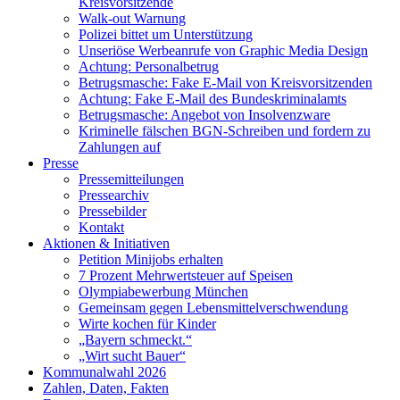
Kreisvorsitzende
Walk-out Warnung
Polizei bittet um Unterstützung
Unseriöse Werbeanrufe von Graphic Media Design
Achtung: Personalbetrug
Betrugsmasche: Fake E-Mail von Kreisvorsitzenden
Achtung: Fake E-Mail des Bundeskriminalamts
Betrugsmasche: Angebot von Insolvenzware
Kriminelle fälschen BGN-Schreiben und fordern zu
Zahlungen auf
Presse
Pressemitteilungen
Pressearchiv
Pressebilder
Kontakt
Aktionen & Initiativen
Petition Minijobs erhalten
7 Prozent Mehrwertsteuer auf Speisen
Olympiabewerbung München
Gemeinsam gegen Lebensmittelverschwendung
Wirte kochen für Kinder
„Bayern schmeckt.“
„Wirt sucht Bauer“
Kommunalwahl 2026
Zahlen, Daten, Fakten