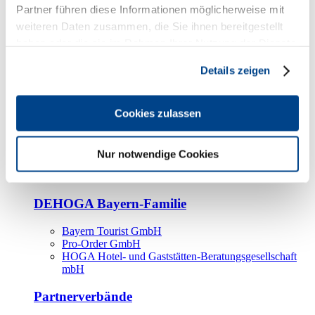
Kooperationspartner
Partner führen diese Informationen möglicherweise mit
weiteren Daten zusammen, die Sie ihnen bereitgestellt
Tourismusorganisationen
haben oder die sie im Rahmen Ihrer Nutzung der Dienste
Tourismusverbände
gesammelt haben.
Details zeigen
Bayern Tourismus Marketing GmbH
DEHOGA-Familie
Cookies zulassen
Landesverbände
Bundesverband
Fachverbände
Nur notwendige Cookies
IHA
BDT
DEHOGA Bayern-Familie
Bayern Tourist GmbH
Pro-Order GmbH
HOGA Hotel- und Gaststätten-Beratungsgesellschaft
mbH
Partnerverbände