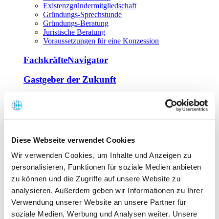
Existenzgründermitgliedschaft
Gründungs-Sprechstunde
Gründungs-Beratung
Juristische Beratung
Voraussetzungen für eine Konzession
FachkräfteNavigator
Gastgeber der Zukunft
Europa Miniköche
Weiterbildung
Offene Seminare
Diese Webseite verwendet Cookies
Inhouse-Seminare
Wir verwenden Cookies, um Inhalte und Anzeigen zu
Tagen im Palais
Wirte-und Unternehmerbrief
personalisieren, Funktionen für soziale Medien anbieten
Lernplattform BOUNTI
zu können und die Zugriffe auf unsere Website zu
Partner
analysieren. Außerdem geben wir Informationen zu Ihrer
Branchennahe Organisationen
Verwendung unserer Website an unsere Partner für
soziale Medien, Werbung und Analysen weiter. Unsere