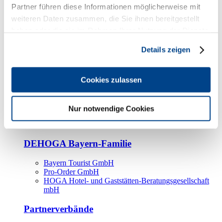
Kooperationspartner
Partner führen diese Informationen möglicherweise mit
weiteren Daten zusammen, die Sie ihnen bereitgestellt
Tourismusorganisationen
haben oder die sie im Rahmen Ihrer Nutzung der Dienste
Tourismusverbände
gesammelt haben.
Details zeigen
Bayern Tourismus Marketing GmbH
DEHOGA-Familie
Cookies zulassen
Landesverbände
Bundesverband
Fachverbände
Nur notwendige Cookies
IHA
BDT
DEHOGA Bayern-Familie
Bayern Tourist GmbH
Pro-Order GmbH
HOGA Hotel- und Gaststätten-Beratungsgesellschaft
mbH
Partnerverbände