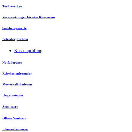
Tarifverträge
Voraussetzungen für eine Konzession
Sachbezugswerte
Betreiberpflichten
Kassenprüfung
Notfallordner
Reisekostenformular
Musterkalkulationen
Hogarenteplus
Seminare
Offene Seminare
Inhouse-Seminare