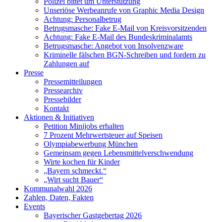
Polizei bittet um Unterstützung
Unseriöse Werbeanrufe von Graphic Media Design
Achtung: Personalbetrug
Betrugsmasche: Fake E-Mail von Kreisvorsitzenden
Achtung: Fake E-Mail des Bundeskriminalamts
Betrugsmasche: Angebot von Insolvenzware
Kriminelle fälschen BGN-Schreiben und fordern zu
Zahlungen auf
Presse
Pressemitteilungen
Pressearchiv
Pressebilder
Kontakt
Aktionen & Initiativen
Petition Minijobs erhalten
7 Prozent Mehrwertsteuer auf Speisen
Olympiabewerbung München
Gemeinsam gegen Lebensmittelverschwendung
Wirte kochen für Kinder
„Bayern schmeckt.“
„Wirt sucht Bauer“
Kommunalwahl 2026
Zahlen, Daten, Fakten
Events
Bayerischer Gastgebertag 2026