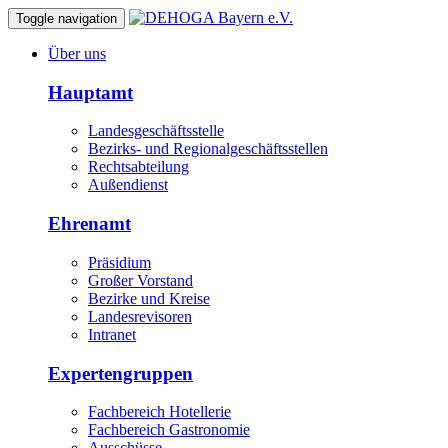
Toggle navigation
Über uns
Hauptamt
Landesgeschäftsstelle
Bezirks- und Regionalgeschäftsstellen
Rechtsabteilung
Außendienst
Ehrenamt
Präsidium
Großer Vorstand
Bezirke und Kreise
Landesrevisoren
Intranet
Expertengruppen
Fachbereich Hotellerie
Fachbereich Gastronomie
Ausschüsse