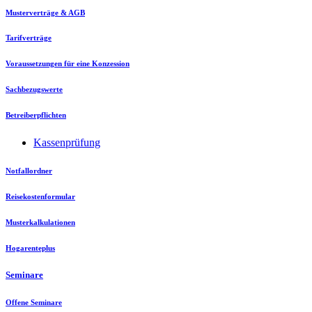
Musterverträge & AGB
Tarifverträge
Voraussetzungen für eine Konzession
Sachbezugswerte
Betreiberpflichten
Kassenprüfung
Notfallordner
Reisekostenformular
Musterkalkulationen
Hogarenteplus
Seminare
Offene Seminare