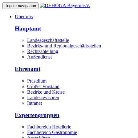
Toggle navigation
Über uns
Hauptamt
Landesgeschäftsstelle
Bezirks- und Regionalgeschäftsstellen
Rechtsabteilung
Außendienst
Ehrenamt
Präsidium
Großer Vorstand
Bezirke und Kreise
Landesrevisoren
Intranet
Expertengruppen
Fachbereich Hotellerie
Fachbereich Gastronomie
Ausschüsse