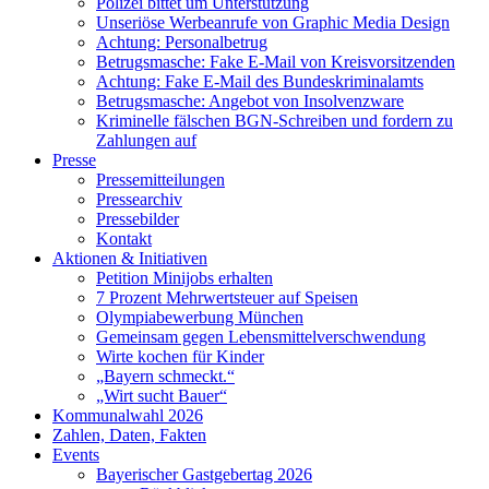
Polizei bittet um Unterstützung
Unseriöse Werbeanrufe von Graphic Media Design
Achtung: Personalbetrug
Betrugsmasche: Fake E-Mail von Kreisvorsitzenden
Achtung: Fake E-Mail des Bundeskriminalamts
Betrugsmasche: Angebot von Insolvenzware
Kriminelle fälschen BGN-Schreiben und fordern zu
Zahlungen auf
Presse
Pressemitteilungen
Pressearchiv
Pressebilder
Kontakt
Aktionen & Initiativen
Petition Minijobs erhalten
7 Prozent Mehrwertsteuer auf Speisen
Olympiabewerbung München
Gemeinsam gegen Lebensmittelverschwendung
Wirte kochen für Kinder
„Bayern schmeckt.“
„Wirt sucht Bauer“
Kommunalwahl 2026
Zahlen, Daten, Fakten
Events
Bayerischer Gastgebertag 2026