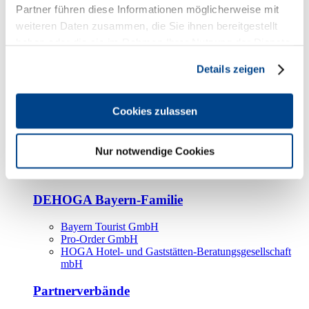
Kooperationspartner
Partner führen diese Informationen möglicherweise mit
weiteren Daten zusammen, die Sie ihnen bereitgestellt
Tourismusorganisationen
haben oder die sie im Rahmen Ihrer Nutzung der Dienste
Tourismusverbände
gesammelt haben.
Details zeigen
Bayern Tourismus Marketing GmbH
DEHOGA-Familie
Cookies zulassen
Landesverbände
Bundesverband
Fachverbände
Nur notwendige Cookies
IHA
BDT
DEHOGA Bayern-Familie
Bayern Tourist GmbH
Pro-Order GmbH
HOGA Hotel- und Gaststätten-Beratungsgesellschaft
mbH
Partnerverbände