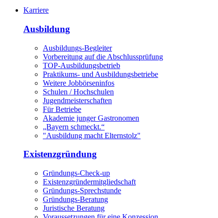
Karriere
Ausbildung
Ausbildungs-Begleiter
Vorbereitung auf die Abschlussprüfung
TOP-Ausbildungsbetrieb
Praktikums- und Ausbildungsbetriebe
Weitere Jobbörseninfos
Schulen / Hochschulen
Jugendmeisterschaften
Für Betriebe
Akademie junger Gastronomen
„Bayern schmeckt.“
"Ausbildung macht Elternstolz"
Existenzgründung
Gründungs-Check-up
Existenzgründermitgliedschaft
Gründungs-Sprechstunde
Gründungs-Beratung
Juristische Beratung
Voraussetzungen für eine Konzession