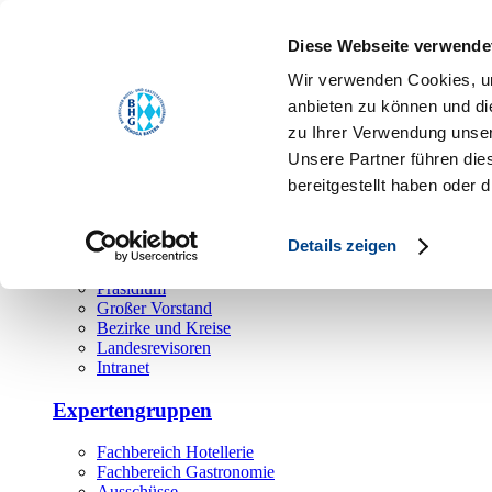
Toggle navigation
Diese Webseite verwende
Über uns
Wir verwenden Cookies, um
Hauptamt
anbieten zu können und di
zu Ihrer Verwendung unser
Landesgeschäftsstelle
Unsere Partner führen die
Bezirks- und Regionalgeschäftsstellen
Rechtsabteilung
bereitgestellt haben oder
Außendienst
Ehrenamt
Details zeigen
Präsidium
Großer Vorstand
Bezirke und Kreise
Landesrevisoren
Intranet
Expertengruppen
Fachbereich Hotellerie
Fachbereich Gastronomie
Ausschüsse