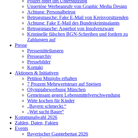
Polizei bittet um Unterstützung
Unseriöse Werbeanrufe von Graphic Media Design
Achtung: Personalbetrug
Betrugsmasche: Fake E-Mail von Kreisvorsitzenden
Achtung: Fake E-Mail des Bundeskriminalamts
Betrugsmasche: Angebot von Insolvenzware
Kriminelle fälschen BGN-Schreiben und fordern zu
Zahlungen auf
Presse
Pressemitteilungen
Pressearchiv
Pressebilder
Kontakt
Aktionen & Initiativen
Petition Minijobs erhalten
7 Prozent Mehrwertsteuer auf Speisen
Olympiabewerbung München
Gemeinsam gegen Lebensmittelverschwendung
Wirte kochen für Kinder
„Bayern schmeckt.“
„Wirt sucht Bauer“
Kommunalwahl 2026
Zahlen, Daten, Fakten
Events
Bayerischer Gastgebertag 2026