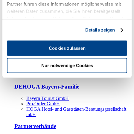
Kooperationspartner
Partner führen diese Informationen möglicherweise mit
weiteren Daten zusammen, die Sie ihnen bereitgestellt
Tourismusorganisationen
haben oder die sie im Rahmen Ihrer Nutzung der Dienste
Tourismusverbände
gesammelt haben.
Details zeigen
Bayern Tourismus Marketing GmbH
DEHOGA-Familie
Cookies zulassen
Landesverbände
Bundesverband
Fachverbände
Nur notwendige Cookies
IHA
BDT
DEHOGA Bayern-Familie
Bayern Tourist GmbH
Pro-Order GmbH
HOGA Hotel- und Gaststätten-Beratungsgesellschaft
mbH
Partnerverbände