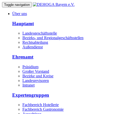
Toggle navigation
Über uns
Hauptamt
Landesgeschäftsstelle
Bezirks- und Regionalgeschäftsstellen
Rechtsabteilung
Außendienst
Ehrenamt
Präsidium
Großer Vorstand
Bezirke und Kreise
Landesrevisoren
Intranet
Expertengruppen
Fachbereich Hotellerie
Fachbereich Gastronomie
Ausschüsse