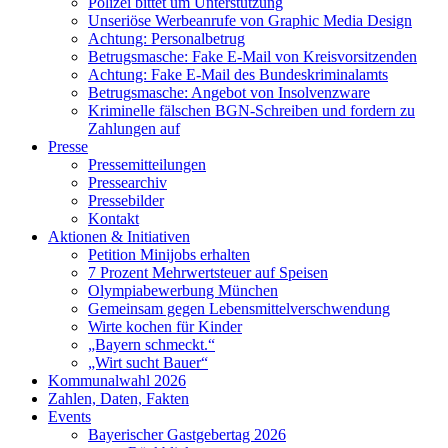
Polizei bittet um Unterstützung
Unseriöse Werbeanrufe von Graphic Media Design
Achtung: Personalbetrug
Betrugsmasche: Fake E-Mail von Kreisvorsitzenden
Achtung: Fake E-Mail des Bundeskriminalamts
Betrugsmasche: Angebot von Insolvenzware
Kriminelle fälschen BGN-Schreiben und fordern zu
Zahlungen auf
Presse
Pressemitteilungen
Pressearchiv
Pressebilder
Kontakt
Aktionen & Initiativen
Petition Minijobs erhalten
7 Prozent Mehrwertsteuer auf Speisen
Olympiabewerbung München
Gemeinsam gegen Lebensmittelverschwendung
Wirte kochen für Kinder
„Bayern schmeckt.“
„Wirt sucht Bauer“
Kommunalwahl 2026
Zahlen, Daten, Fakten
Events
Bayerischer Gastgebertag 2026