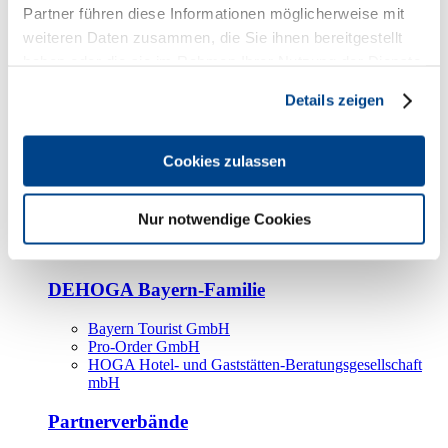
Kooperationspartner
Partner führen diese Informationen möglicherweise mit
weiteren Daten zusammen, die Sie ihnen bereitgestellt
Tourismusorganisationen
haben oder die sie im Rahmen Ihrer Nutzung der Dienste
Tourismusverbände
gesammelt haben.
Details zeigen
Bayern Tourismus Marketing GmbH
DEHOGA-Familie
Cookies zulassen
Landesverbände
Bundesverband
Fachverbände
Nur notwendige Cookies
IHA
BDT
DEHOGA Bayern-Familie
Bayern Tourist GmbH
Pro-Order GmbH
HOGA Hotel- und Gaststätten-Beratungsgesellschaft
mbH
Partnerverbände