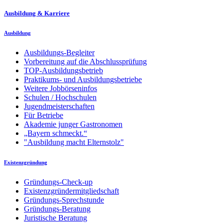
Ausbildung & Karriere
Ausbildung
Ausbildungs-Begleiter
Vorbereitung auf die Abschlussprüfung
TOP-Ausbildungsbetrieb
Praktikums- und Ausbildungsbetriebe
Weitere Jobbörseninfos
Schulen / Hochschulen
Jugendmeisterschaften
Für Betriebe
Akademie junger Gastronomen
„Bayern schmeckt.“
"Ausbildung macht Elternstolz"
Existenzgründung
Gründungs-Check-up
Existenzgründermitgliedschaft
Gründungs-Sprechstunde
Gründungs-Beratung
Juristische Beratung