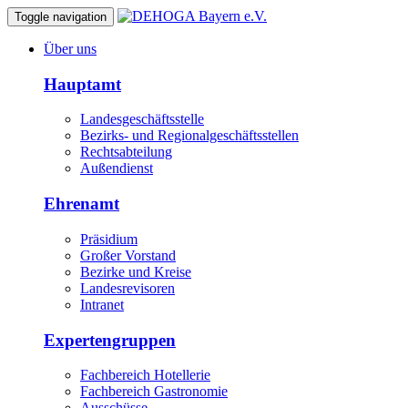
Toggle navigation
Über uns
Hauptamt
Landesgeschäftsstelle
Bezirks- und Regionalgeschäftsstellen
Rechtsabteilung
Außendienst
Ehrenamt
Präsidium
Großer Vorstand
Bezirke und Kreise
Landesrevisoren
Intranet
Expertengruppen
Fachbereich Hotellerie
Fachbereich Gastronomie
Ausschüsse