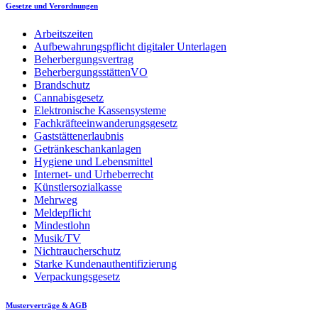
Gesetze und Verordnungen
Arbeitszeiten
Aufbewahrungspflicht digitaler Unterlagen
Beherbergungsvertrag
BeherbergungsstättenVO
Brandschutz
Cannabisgesetz
Elektronische Kassensysteme
Fachkräfteeinwanderungsgesetz
Gaststättenerlaubnis
Getränkeschankanlagen
Hygiene und Lebensmittel
Internet- und Urheberrecht
Künstlersozialkasse
Mehrweg
Meldepflicht
Mindestlohn
Musik/TV
Nichtraucherschutz
Starke Kundenauthentifizierung
Verpackungsgesetz
Musterverträge & AGB