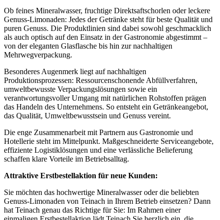
Ob feines Mineralwasser, fruchtige Direktsaftschorlen oder leckere
Genuss-Limonaden: Jedes der Getränke steht für beste Qualität und
puren Genuss. Die Produktlinien sind dabei sowohl geschmacklich
als auch optisch auf den Einsatz in der Gastronomie abgestimmt –
von der eleganten Glasflasche bis hin zur nachhaltigen
Mehrwegverpackung.
Besonderes Augenmerk liegt auf nachhaltigen
Produktionsprozessen: Ressourcenschonende Abfüllverfahren,
umweltbewusste Verpackungslösungen sowie ein
verantwortungsvoller Umgang mit natürlichen Rohstoffen prägen
das Handeln des Unternehmens. So entsteht ein Getränkeangebot,
das Qualität, Umweltbewusstsein und Genuss vereint.
Die enge Zusammenarbeit mit Partnern aus Gastronomie und
Hotellerie steht im Mittelpunkt. Maßgeschneiderte Serviceangebote,
effiziente Logistiklösungen und eine verlässliche Belieferung
schaffen klare Vorteile im Betriebsalltag.
Attraktive Erstbestellaktion für neue Kunden:
Sie möchten das hochwertige Mineralwasser oder die beliebten
Genuss-Limonaden von Teinach in Ihrem Betrieb einsetzen? Dann
hat Teinach genau das Richtige für Sie: Im Rahmen einer
einmaligen Erstbestellaktion lädt Teinach Sie herzlich ein, die