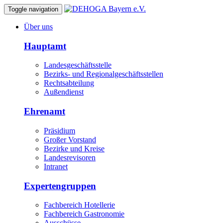
Toggle navigation
Über uns
Hauptamt
Landesgeschäftsstelle
Bezirks- und Regionalgeschäftsstellen
Rechtsabteilung
Außendienst
Ehrenamt
Präsidium
Großer Vorstand
Bezirke und Kreise
Landesrevisoren
Intranet
Expertengruppen
Fachbereich Hotellerie
Fachbereich Gastronomie
Ausschüsse