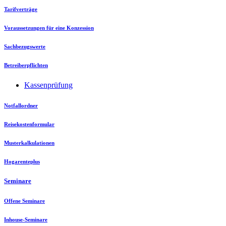
Tarifverträge
Voraussetzungen für eine Konzession
Sachbezugswerte
Betreiberpflichten
Kassenprüfung
Notfallordner
Reisekostenformular
Musterkalkulationen
Hogarenteplus
Seminare
Offene Seminare
Inhouse-Seminare