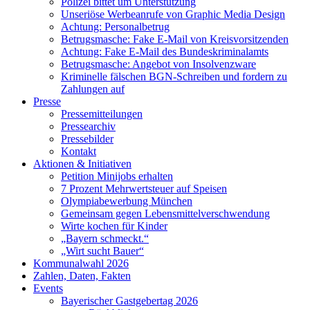
Polizei bittet um Unterstützung
Unseriöse Werbeanrufe von Graphic Media Design
Achtung: Personalbetrug
Betrugsmasche: Fake E-Mail von Kreisvorsitzenden
Achtung: Fake E-Mail des Bundeskriminalamts
Betrugsmasche: Angebot von Insolvenzware
Kriminelle fälschen BGN-Schreiben und fordern zu
Zahlungen auf
Presse
Pressemitteilungen
Pressearchiv
Pressebilder
Kontakt
Aktionen & Initiativen
Petition Minijobs erhalten
7 Prozent Mehrwertsteuer auf Speisen
Olympiabewerbung München
Gemeinsam gegen Lebensmittelverschwendung
Wirte kochen für Kinder
„Bayern schmeckt.“
„Wirt sucht Bauer“
Kommunalwahl 2026
Zahlen, Daten, Fakten
Events
Bayerischer Gastgebertag 2026