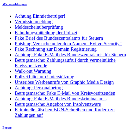
Warnmeldungen
Achtung Einmietbetrüger!
Vermisstenmeldung
Meldescheinüberprüfung
Fahndungsmitteilung der Polizei
Fake Brief des Bundeszentralamts für Steuern
Phishing Versuche unter dem Namen "Eviivo Security"
Fake Rechnung zur Domain Registrierung
Achtung: Fake E-Mail des Bundeszentralamts für Steuern
Betrugsmasche: Zahlungsaufruf durch vermeintliche
Kreisvorsitzende
Walk-out Warnung
Polizei bittet um Unterstützung
Unseriöse Werbeanrufe von Graphic Media Design
Achtung: Personalbetrug
Betrugsmasche: Fake E-Mail von Kreisvorsitzenden
Achtung: Fake E-Mail des Bundeskriminalamts
Betrugsmasche: Angebot von Insolvenzware
Kriminelle fälschen BGN-Schreiben und fordern zu
Zahlungen auf
Presse