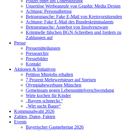
Polizei bittet um Unterstützung
Unseriöse Werbeanrufe von Graphic Media Design
Achtung: Personalbetrug
Betrugsmasche: Fake E-Mail von Kreisvorsitzenden
Achtung: Fake E-Mail des Bundeskriminalamts
Betrugsmasche: Angebot von Insolvenzware
Kriminelle fälschen BGN-Schreiben und fordern zu
Zahlungen auf
Presse
Pressemitteilungen
Pressearchiv
Pressebilder
Kontakt
Aktionen & Initiativen
Petition Minijobs erhalten
7 Prozent Mehrwertsteuer auf Speisen
Olympiabewerbung München
Gemeinsam gegen Lebensmittelverschwendung
Wirte kochen für Kinder
„Bayern schmeckt.“
„Wirt sucht Bauer“
Kommunalwahl 2026
Zahlen, Daten, Fakten
Events
Bayerischer Gastgebertag 2026