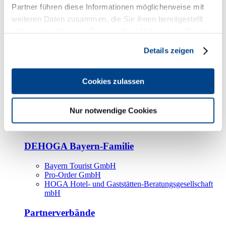
Kooperationspartner
Partner führen diese Informationen möglicherweise mit
weiteren Daten zusammen, die Sie ihnen bereitgestellt
Tourismusorganisationen
haben oder die sie im Rahmen Ihrer Nutzung der Dienste
Tourismusverbände
gesammelt haben.
Details zeigen
Bayern Tourismus Marketing GmbH
DEHOGA-Familie
Cookies zulassen
Landesverbände
Bundesverband
Fachverbände
Nur notwendige Cookies
IHA
BDT
DEHOGA Bayern-Familie
Bayern Tourist GmbH
Pro-Order GmbH
HOGA Hotel- und Gaststätten-Beratungsgesellschaft
mbH
Partnerverbände