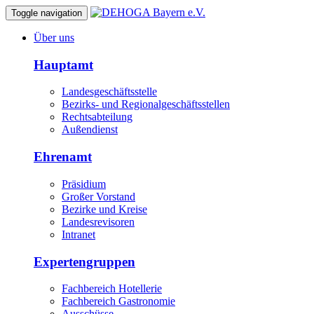
Toggle navigation
Über uns
Hauptamt
Landesgeschäftsstelle
Bezirks- und Regionalgeschäftsstellen
Rechtsabteilung
Außendienst
Ehrenamt
Präsidium
Großer Vorstand
Bezirke und Kreise
Landesrevisoren
Intranet
Expertengruppen
Fachbereich Hotellerie
Fachbereich Gastronomie
Ausschüsse