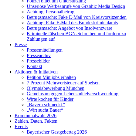
Polizei bittet um Unterstützung
Unseriöse Werbeanrufe von Graphic Media Design
Achtung: Personalbetrug
Betrugsmasche: Fake E-Mail von Kreisvorsitzenden
Achtung: Fake E-Mail des Bundeskriminalamts
Betrugsmasche: Angebot von Insolvenzware
Kriminelle fälschen BGN-Schreiben und fordern zu
Zahlungen auf
Presse
Pressemitteilungen
Pressearchiv
Pressebilder
Kontakt
Aktionen & Initiativen
Petition Minijobs erhalten
7 Prozent Mehrwertsteuer auf Speisen
Olympiabewerbung München
Gemeinsam gegen Lebensmittelverschwendung
Wirte kochen für Kinder
„Bayern schmeckt.“
„Wirt sucht Bauer“
Kommunalwahl 2026
Zahlen, Daten, Fakten
Events
Bayerischer Gastgebertag 2026