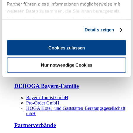
Kooperationspartner
Partner führen diese Informationen möglicherweise mit
weiteren Daten zusammen, die Sie ihnen bereitgestellt
Tourismusorganisationen
haben oder die sie im Rahmen Ihrer Nutzung der Dienste
Tourismusverbände
gesammelt haben.
Details zeigen
Bayern Tourismus Marketing GmbH
DEHOGA-Familie
Cookies zulassen
Landesverbände
Bundesverband
Fachverbände
Nur notwendige Cookies
IHA
BDT
DEHOGA Bayern-Familie
Bayern Tourist GmbH
Pro-Order GmbH
HOGA Hotel- und Gaststätten-Beratungsgesellschaft
mbH
Partnerverbände