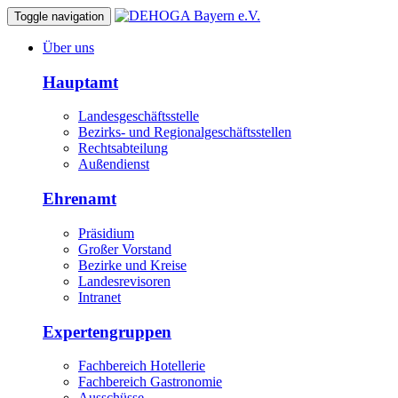
Toggle navigation
Über uns
Hauptamt
Landesgeschäftsstelle
Bezirks- und Regionalgeschäftsstellen
Rechtsabteilung
Außendienst
Ehrenamt
Präsidium
Großer Vorstand
Bezirke und Kreise
Landesrevisoren
Intranet
Expertengruppen
Fachbereich Hotellerie
Fachbereich Gastronomie
Ausschüsse