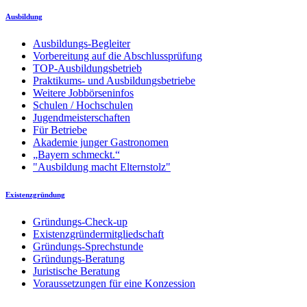
Ausbildung
Ausbildungs-Begleiter
Vorbereitung auf die Abschlussprüfung
TOP-Ausbildungsbetrieb
Praktikums- und Ausbildungsbetriebe
Weitere Jobbörseninfos
Schulen / Hochschulen
Jugendmeisterschaften
Für Betriebe
Akademie junger Gastronomen
„Bayern schmeckt.“
"Ausbildung macht Elternstolz"
Existenzgründung
Gründungs-Check-up
Existenzgründermitgliedschaft
Gründungs-Sprechstunde
Gründungs-Beratung
Juristische Beratung
Voraussetzungen für eine Konzession