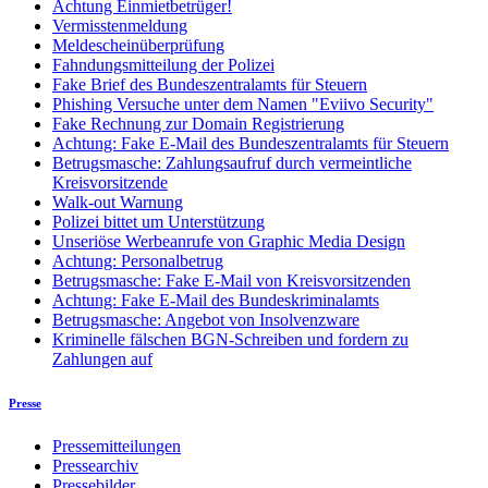
Achtung Einmietbetrüger!
Vermisstenmeldung
Meldescheinüberprüfung
Fahndungsmitteilung der Polizei
Fake Brief des Bundeszentralamts für Steuern
Phishing Versuche unter dem Namen "Eviivo Security"
Fake Rechnung zur Domain Registrierung
Achtung: Fake E-Mail des Bundeszentralamts für Steuern
Betrugsmasche: Zahlungsaufruf durch vermeintliche
Kreisvorsitzende
Walk-out Warnung
Polizei bittet um Unterstützung
Unseriöse Werbeanrufe von Graphic Media Design
Achtung: Personalbetrug
Betrugsmasche: Fake E-Mail von Kreisvorsitzenden
Achtung: Fake E-Mail des Bundeskriminalamts
Betrugsmasche: Angebot von Insolvenzware
Kriminelle fälschen BGN-Schreiben und fordern zu
Zahlungen auf
Presse
Pressemitteilungen
Pressearchiv
Pressebilder