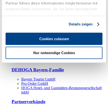
Kooperationspartner
Partner führen diese Informationen möglicherweise mit
weiteren Daten zusammen, die Sie ihnen bereitgestellt
Tourismusorganisationen
haben oder die sie im Rahmen Ihrer Nutzung der Dienste
Tourismusverbände
gesammelt haben.
Details zeigen
Bayern Tourismus Marketing GmbH
DEHOGA-Familie
Cookies zulassen
Landesverbände
Bundesverband
Fachverbände
Nur notwendige Cookies
IHA
BDT
DEHOGA Bayern-Familie
Bayern Tourist GmbH
Pro-Order GmbH
HOGA Hotel- und Gaststätten-Beratungsgesellschaft
mbH
Partnerverbände