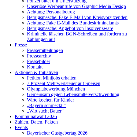
Polizei bittet um Unterstützung
Unseriöse Werbeanrufe von Graphic Media Design
Achtung: Personalbetrug
Betrugsmasche: Fake E-Mail von Kreisvorsitzenden
Achtung: Fake E-Mail des Bundeskriminalamts
Betrugsmasche: Angebot von Insolvenzware
Kriminelle fälschen BGN-Schreiben und fordern zu
Zahlungen auf
Presse
Pressemitteilungen
Pressearchiv
Pressebilder
Kontakt
Aktionen & Initiativen
Petition Minijobs erhalten
7 Prozent Mehrwertsteuer auf Speisen
Olympiabewerbung München
Gemeinsam gegen Lebensmittelverschwendung
Wirte kochen für Kinder
„Bayern schmeckt.“
„Wirt sucht Bauer“
Kommunalwahl 2026
Zahlen, Daten, Fakten
Events
Bayerischer Gastgebertag 2026