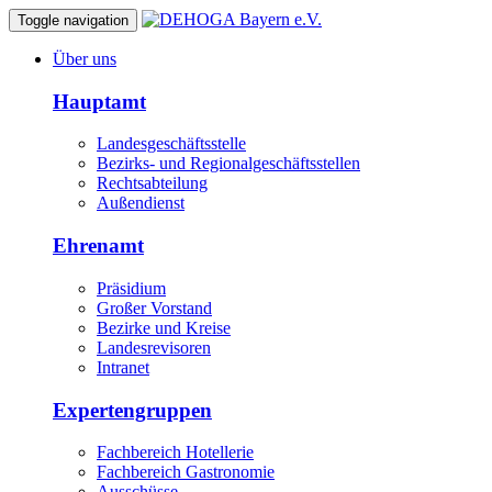
Toggle navigation
Über uns
Hauptamt
Landesgeschäftsstelle
Bezirks- und Regionalgeschäftsstellen
Rechtsabteilung
Außendienst
Ehrenamt
Präsidium
Großer Vorstand
Bezirke und Kreise
Landesrevisoren
Intranet
Expertengruppen
Fachbereich Hotellerie
Fachbereich Gastronomie
Ausschüsse