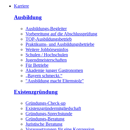
Karriere
Ausbildung
Ausbildungs-Begleiter
Vorbereitung auf die Abschlussprüfung
TOP-Ausbildungsbetrieb
Praktikums- und Ausbildungsbetriebe
Weitere Jobbörseninfos
Schulen / Hochschulen
Jugendmeisterschaften
Für Betriebe
Akademie junger Gastronomen
„Bayern schmeckt.“
"Ausbildung macht Elternstolz"
Existenzgründung
Gründungs-Check-up
Existenzgründermitgliedschaft
Gründungs-Sprechstunde
Gründungs-Beratung
Juristische Beratung
Voraussetzungen für eine Konzession