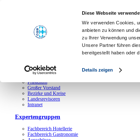
Toggle navigation
Diese Webseite verwende
Über uns
Wir verwenden Cookies, um
Hauptamt
anbieten zu können und di
zu Ihrer Verwendung unser
Landesgeschäftsstelle
Unsere Partner führen die
Bezirks- und Regionalgeschäftsstellen
Rechtsabteilung
bereitgestellt haben oder
Außendienst
Ehrenamt
Details zeigen
Präsidium
Großer Vorstand
Bezirke und Kreise
Landesrevisoren
Intranet
Expertengruppen
Fachbereich Hotellerie
Fachbereich Gastronomie
Ausschüsse