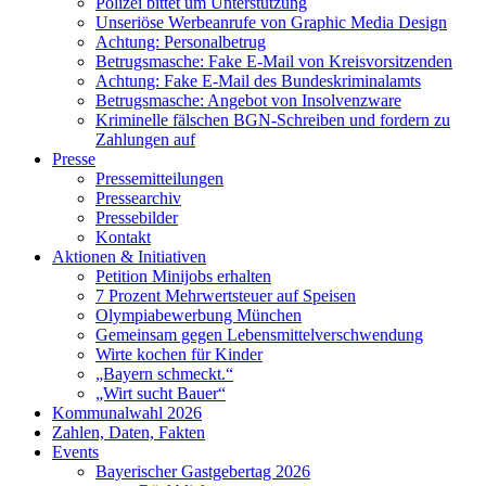
Polizei bittet um Unterstützung
Unseriöse Werbeanrufe von Graphic Media Design
Achtung: Personalbetrug
Betrugsmasche: Fake E-Mail von Kreisvorsitzenden
Achtung: Fake E-Mail des Bundeskriminalamts
Betrugsmasche: Angebot von Insolvenzware
Kriminelle fälschen BGN-Schreiben und fordern zu
Zahlungen auf
Presse
Pressemitteilungen
Pressearchiv
Pressebilder
Kontakt
Aktionen & Initiativen
Petition Minijobs erhalten
7 Prozent Mehrwertsteuer auf Speisen
Olympiabewerbung München
Gemeinsam gegen Lebensmittelverschwendung
Wirte kochen für Kinder
„Bayern schmeckt.“
„Wirt sucht Bauer“
Kommunalwahl 2026
Zahlen, Daten, Fakten
Events
Bayerischer Gastgebertag 2026