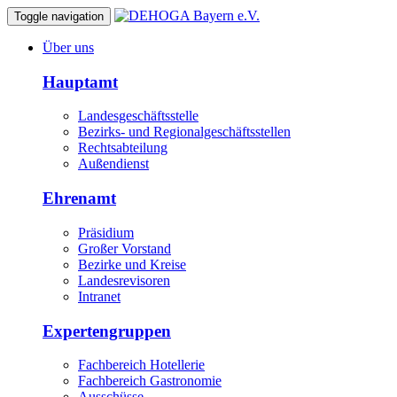
Toggle navigation
Über uns
Hauptamt
Landesgeschäftsstelle
Bezirks- und Regionalgeschäftsstellen
Rechtsabteilung
Außendienst
Ehrenamt
Präsidium
Großer Vorstand
Bezirke und Kreise
Landesrevisoren
Intranet
Expertengruppen
Fachbereich Hotellerie
Fachbereich Gastronomie
Ausschüsse