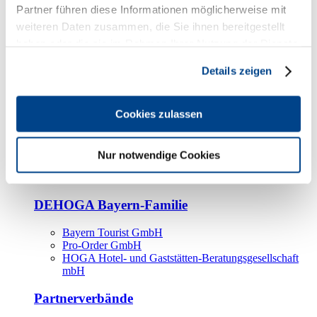
Kooperationspartner
Partner führen diese Informationen möglicherweise mit
weiteren Daten zusammen, die Sie ihnen bereitgestellt
Tourismusorganisationen
haben oder die sie im Rahmen Ihrer Nutzung der Dienste
Tourismusverbände
gesammelt haben.
Details zeigen
Bayern Tourismus Marketing GmbH
DEHOGA-Familie
Cookies zulassen
Landesverbände
Bundesverband
Fachverbände
Nur notwendige Cookies
IHA
BDT
DEHOGA Bayern-Familie
Bayern Tourist GmbH
Pro-Order GmbH
HOGA Hotel- und Gaststätten-Beratungsgesellschaft
mbH
Partnerverbände