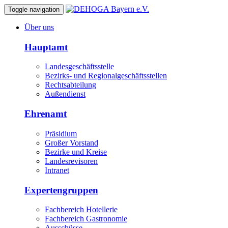
Toggle navigation
Über uns
Hauptamt
Landesgeschäftsstelle
Bezirks- und Regionalgeschäftsstellen
Rechtsabteilung
Außendienst
Ehrenamt
Präsidium
Großer Vorstand
Bezirke und Kreise
Landesrevisoren
Intranet
Expertengruppen
Fachbereich Hotellerie
Fachbereich Gastronomie
Ausschüsse