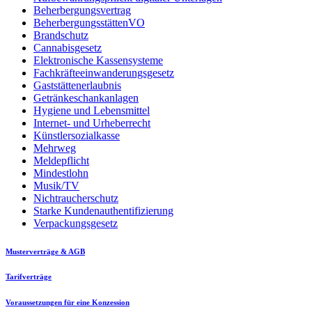
Beherbergungsvertrag
BeherbergungsstättenVO
Brandschutz
Cannabisgesetz
Elektronische Kassensysteme
Fachkräfteeinwanderungsgesetz
Gaststättenerlaubnis
Getränkeschankanlagen
Hygiene und Lebensmittel
Internet- und Urheberrecht
Künstlersozialkasse
Mehrweg
Meldepflicht
Mindestlohn
Musik/TV
Nichtraucherschutz
Starke Kundenauthentifizierung
Verpackungsgesetz
Musterverträge & AGB
Tarifverträge
Voraussetzungen für eine Konzession