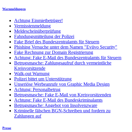
Warnmeldungen
Achtung Einmietbetrüger!
Vermisstenmeldung
Meldescheinüberprüfung
Fahndungsmitteilung der Polizei
Fake Brief des Bundeszentralamts für Steuern
Phishing Versuche unter dem Namen "Eviivo Security"
Fake Rechnung zur Domain Registrierung
Achtung: Fake E-Mail des Bundeszentralamts für Steuern
Betrugsmasche: Zahlungsaufruf durch vermeintliche
Kreisvorsitzende
Walk-out Warnung
Polizei bittet um Unterstützung
Unseriöse Werbeanrufe von Graphic Media Design
Achtung: Personalbetrug
Betrugsmasche: Fake E-Mail von Kreisvorsitzenden
Achtung: Fake E-Mail des Bundeskriminalamts
Betrugsmasche: Angebot von Insolvenzware
Kriminelle fälschen BGN-Schreiben und fordern zu
Zahlungen auf
Presse