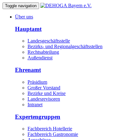
Toggle navigation
Über uns
Hauptamt
Landesgeschäftsstelle
Bezirks- und Regionalgeschäftsstellen
Rechtsabteilung
Außendienst
Ehrenamt
Präsidium
Großer Vorstand
Bezirke und Kreise
Landesrevisoren
Intranet
Expertengruppen
Fachbereich Hotellerie
Fachbereich Gastronomie
Ausschüsse