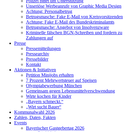
Polizei bittet um Unterstützung
Unseriöse Werbeanrufe von Graphic Media Design
Achtung: Personalbetrug
Betrugsmasche: Fake E-Mail von Kreisvorsitzenden
Achtung: Fake E-Mail des Bundeskriminalamts
Betrugsmasche: Angebot von Insolvenzware
Kriminelle fälschen BGN-Schreiben und fordern zu
Zahlungen auf
Presse
Pressemitteilungen
Pressearchiv
Pressebilder
Kontakt
Aktionen & Initiativen
Petition Minijobs erhalten
7 Prozent Mehrwertsteuer auf Speisen
Olympiabewerbung München
Gemeinsam gegen Lebensmittelverschwendung
Wirte kochen für Kinder
„Bayern schmeckt.“
„Wirt sucht Bauer“
Kommunalwahl 2026
Zahlen, Daten, Fakten
Events
Bayerischer Gastgebertag 2026