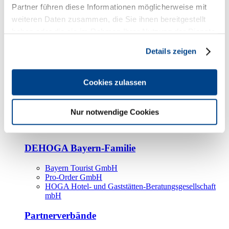
Kooperationspartner
Partner führen diese Informationen möglicherweise mit
weiteren Daten zusammen, die Sie ihnen bereitgestellt
Tourismusorganisationen
haben oder die sie im Rahmen Ihrer Nutzung der Dienste
Tourismusverbände
gesammelt haben.
Details zeigen
Bayern Tourismus Marketing GmbH
DEHOGA-Familie
Cookies zulassen
Landesverbände
Bundesverband
Fachverbände
Nur notwendige Cookies
IHA
BDT
DEHOGA Bayern-Familie
Bayern Tourist GmbH
Pro-Order GmbH
HOGA Hotel- und Gaststätten-Beratungsgesellschaft
mbH
Partnerverbände