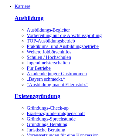
Karriere
Ausbildung
Ausbildungs-Begleiter
Vorbereitung auf die Abschlussprüfung
TOP-Ausbildungsbetrieb
Praktikums- und Ausbildungsbetriebe
Weitere Jobbörseninfos
Schulen / Hochschulen
Jugendmeisterschaften
Für Betriebe
Akademie junger Gastronomen
„Bayern schmeckt.“
"Ausbildung macht Elternstolz"
Existenzgründung
Gründungs-Check-up
Existenzgründermitgliedschaft
Gründungs-Sprechstunde
Gründungs-Beratung
Juristische Beratung
Voraussetzungen für eine Konzession