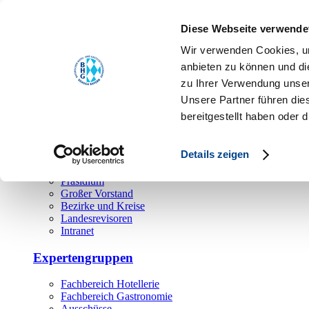
Toggle navigation
Diese Webseite verwende
Über uns
Wir verwenden Cookies, um
Hauptamt
anbieten zu können und di
zu Ihrer Verwendung unser
Landesgeschäftsstelle
Unsere Partner führen die
Bezirks- und Regionalgeschäftsstellen
Rechtsabteilung
bereitgestellt haben oder
Außendienst
Ehrenamt
Details zeigen
Präsidium
Großer Vorstand
Bezirke und Kreise
Landesrevisoren
Intranet
Expertengruppen
Fachbereich Hotellerie
Fachbereich Gastronomie
Ausschüsse