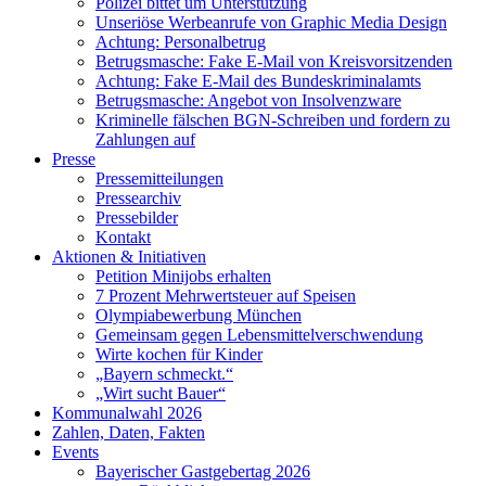
Polizei bittet um Unterstützung
Unseriöse Werbeanrufe von Graphic Media Design
Achtung: Personalbetrug
Betrugsmasche: Fake E-Mail von Kreisvorsitzenden
Achtung: Fake E-Mail des Bundeskriminalamts
Betrugsmasche: Angebot von Insolvenzware
Kriminelle fälschen BGN-Schreiben und fordern zu
Zahlungen auf
Presse
Pressemitteilungen
Pressearchiv
Pressebilder
Kontakt
Aktionen & Initiativen
Petition Minijobs erhalten
7 Prozent Mehrwertsteuer auf Speisen
Olympiabewerbung München
Gemeinsam gegen Lebensmittelverschwendung
Wirte kochen für Kinder
„Bayern schmeckt.“
„Wirt sucht Bauer“
Kommunalwahl 2026
Zahlen, Daten, Fakten
Events
Bayerischer Gastgebertag 2026