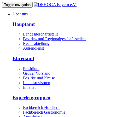
Toggle navigation
Über uns
Hauptamt
Landesgeschäftsstelle
Bezirks- und Regionalgeschäftsstellen
Rechtsabteilung
Außendienst
Ehrenamt
Präsidium
Großer Vorstand
Bezirke und Kreise
Landesrevisoren
Intranet
Expertengruppen
Fachbereich Hotellerie
Fachbereich Gastronomie
Ausschüsse