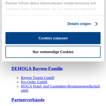
Kooperationspartner
Partner führen diese Informationen möglicherweise mit
weiteren Daten zusammen, die Sie ihnen bereitgestellt
Tourismusorganisationen
haben oder die sie im Rahmen Ihrer Nutzung der Dienste
Tourismusverbände
gesammelt haben.
Details zeigen
Bayern Tourismus Marketing GmbH
DEHOGA-Familie
Cookies zulassen
Landesverbände
Bundesverband
Fachverbände
Nur notwendige Cookies
IHA
BDT
DEHOGA Bayern-Familie
Bayern Tourist GmbH
Pro-Order GmbH
HOGA Hotel- und Gaststätten-Beratungsgesellschaft
mbH
Partnerverbände