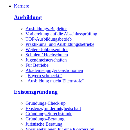
Karriere
Ausbildung
Ausbildungs-Begleiter
Vorbereitung auf die Abschlussprüfung
TOP-Ausbildungsbetrieb
Praktikums- und Ausbildungsbetriebe
Weitere Jobbörseninfos
Schulen / Hochschulen
Jugendmeisterschaften
Für Betriebe
Akademie junger Gastronomen
„Bayern schmeckt.“
"Ausbildung macht Elternstolz"
Existenzgründung
Gründungs-Check-up
Existenzgründermitgliedschaft
Gründungs-Sprechstunde
Gründungs-Beratung
Juristische Beratung
Voraussetzungen für eine Konzession