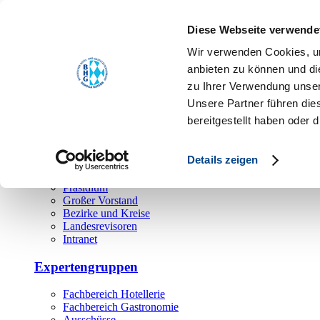
Toggle navigation
Diese Webseite verwende
Über uns
Wir verwenden Cookies, um
Hauptamt
anbieten zu können und di
zu Ihrer Verwendung unser
Landesgeschäftsstelle
Unsere Partner führen die
Bezirks- und Regionalgeschäftsstellen
Rechtsabteilung
bereitgestellt haben oder
Außendienst
Ehrenamt
Details zeigen
Präsidium
Großer Vorstand
Bezirke und Kreise
Landesrevisoren
Intranet
Expertengruppen
Fachbereich Hotellerie
Fachbereich Gastronomie
Ausschüsse