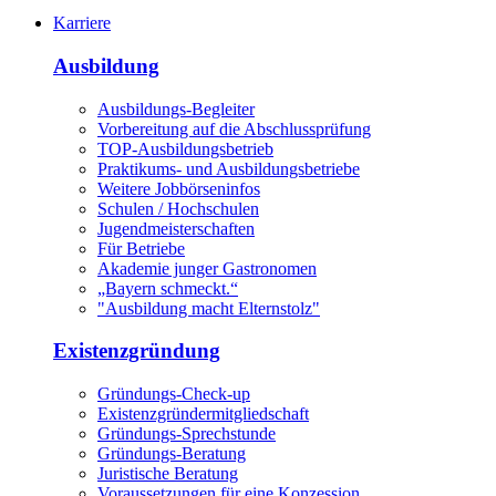
Karriere
Ausbildung
Ausbildungs-Begleiter
Vorbereitung auf die Abschlussprüfung
TOP-Ausbildungsbetrieb
Praktikums- und Ausbildungsbetriebe
Weitere Jobbörseninfos
Schulen / Hochschulen
Jugendmeisterschaften
Für Betriebe
Akademie junger Gastronomen
„Bayern schmeckt.“
"Ausbildung macht Elternstolz"
Existenzgründung
Gründungs-Check-up
Existenzgründermitgliedschaft
Gründungs-Sprechstunde
Gründungs-Beratung
Juristische Beratung
Voraussetzungen für eine Konzession