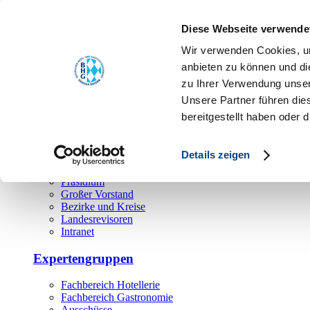
Toggle navigation
Diese Webseite verwende
Über uns
Wir verwenden Cookies, um
Hauptamt
anbieten zu können und di
zu Ihrer Verwendung unser
Landesgeschäftsstelle
Unsere Partner führen die
Bezirks- und Regionalgeschäftsstellen
Rechtsabteilung
bereitgestellt haben oder
Außendienst
Ehrenamt
Details zeigen
Präsidium
Großer Vorstand
Bezirke und Kreise
Landesrevisoren
Intranet
Expertengruppen
Fachbereich Hotellerie
Fachbereich Gastronomie
Ausschüsse