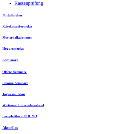
Kassenprüfung
Notfallordner
Reisekostenformular
Musterkalkulationen
Hogarenteplus
Seminare
Offene Seminare
Inhouse-Seminare
Tagen im Palais
Wirte-und Unternehmerbrief
Lernplattform BOUNTI
Aktuelles