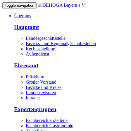
Toggle navigation
Über uns
Hauptamt
Landesgeschäftsstelle
Bezirks- und Regionalgeschäftsstellen
Rechtsabteilung
Außendienst
Ehrenamt
Präsidium
Großer Vorstand
Bezirke und Kreise
Landesrevisoren
Intranet
Expertengruppen
Fachbereich Hotellerie
Fachbereich Gastronomie
Ausschüsse