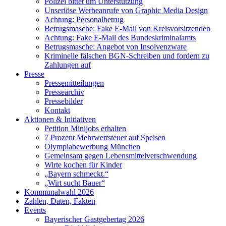
Polizei bittet um Unterstützung
Unseriöse Werbeanrufe von Graphic Media Design
Achtung: Personalbetrug
Betrugsmasche: Fake E-Mail von Kreisvorsitzenden
Achtung: Fake E-Mail des Bundeskriminalamts
Betrugsmasche: Angebot von Insolvenzware
Kriminelle fälschen BGN-Schreiben und fordern zu
Zahlungen auf
Presse
Pressemitteilungen
Pressearchiv
Pressebilder
Kontakt
Aktionen & Initiativen
Petition Minijobs erhalten
7 Prozent Mehrwertsteuer auf Speisen
Olympiabewerbung München
Gemeinsam gegen Lebensmittelverschwendung
Wirte kochen für Kinder
„Bayern schmeckt.“
„Wirt sucht Bauer“
Kommunalwahl 2026
Zahlen, Daten, Fakten
Events
Bayerischer Gastgebertag 2026