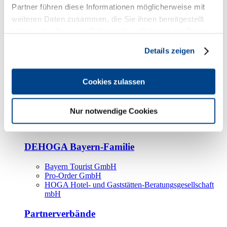
Kooperationspartner
Partner führen diese Informationen möglicherweise mit
weiteren Daten zusammen, die Sie ihnen bereitgestellt
Tourismusorganisationen
haben oder die sie im Rahmen Ihrer Nutzung der Dienste
Tourismusverbände
gesammelt haben.
Details zeigen
Bayern Tourismus Marketing GmbH
DEHOGA-Familie
Cookies zulassen
Landesverbände
Bundesverband
Fachverbände
Nur notwendige Cookies
IHA
BDT
DEHOGA Bayern-Familie
Bayern Tourist GmbH
Pro-Order GmbH
HOGA Hotel- und Gaststätten-Beratungsgesellschaft
mbH
Partnerverbände