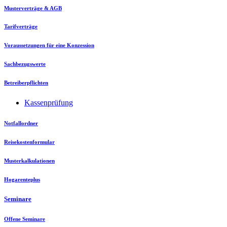
Musterverträge & AGB
Tarifverträge
Voraussetzungen für eine Konzession
Sachbezugswerte
Betreiberpflichten
Kassenprüfung
Notfallordner
Reisekostenformular
Musterkalkulationen
Hogarenteplus
Seminare
Offene Seminare