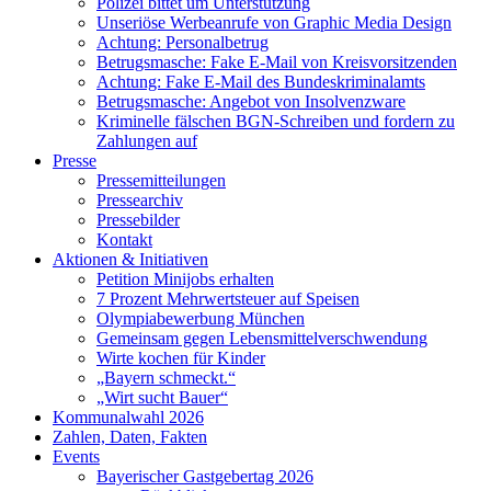
Polizei bittet um Unterstützung
Unseriöse Werbeanrufe von Graphic Media Design
Achtung: Personalbetrug
Betrugsmasche: Fake E-Mail von Kreisvorsitzenden
Achtung: Fake E-Mail des Bundeskriminalamts
Betrugsmasche: Angebot von Insolvenzware
Kriminelle fälschen BGN-Schreiben und fordern zu
Zahlungen auf
Presse
Pressemitteilungen
Pressearchiv
Pressebilder
Kontakt
Aktionen & Initiativen
Petition Minijobs erhalten
7 Prozent Mehrwertsteuer auf Speisen
Olympiabewerbung München
Gemeinsam gegen Lebensmittelverschwendung
Wirte kochen für Kinder
„Bayern schmeckt.“
„Wirt sucht Bauer“
Kommunalwahl 2026
Zahlen, Daten, Fakten
Events
Bayerischer Gastgebertag 2026