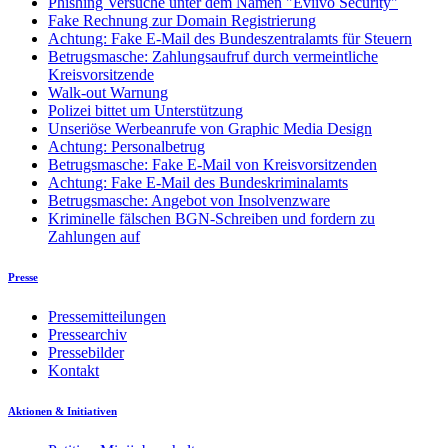
Phishing Versuche unter dem Namen "Eviivo Security"
Fake Rechnung zur Domain Registrierung
Achtung: Fake E-Mail des Bundeszentralamts für Steuern
Betrugsmasche: Zahlungsaufruf durch vermeintliche
Kreisvorsitzende
Walk-out Warnung
Polizei bittet um Unterstützung
Unseriöse Werbeanrufe von Graphic Media Design
Achtung: Personalbetrug
Betrugsmasche: Fake E-Mail von Kreisvorsitzenden
Achtung: Fake E-Mail des Bundeskriminalamts
Betrugsmasche: Angebot von Insolvenzware
Kriminelle fälschen BGN-Schreiben und fordern zu
Zahlungen auf
Presse
Pressemitteilungen
Pressearchiv
Pressebilder
Kontakt
Aktionen & Initiativen