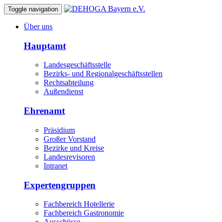
Toggle navigation
Über uns
Hauptamt
Landesgeschäftsstelle
Bezirks- und Regionalgeschäftsstellen
Rechtsabteilung
Außendienst
Ehrenamt
Präsidium
Großer Vorstand
Bezirke und Kreise
Landesrevisoren
Intranet
Expertengruppen
Fachbereich Hotellerie
Fachbereich Gastronomie
Ausschüsse