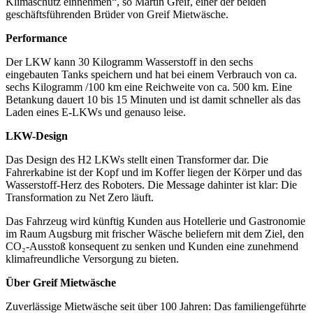
Klimaschutz einnehmen“, so Martin Greif, einer der beiden
geschäftsführenden Brüder von Greif Mietwäsche.
Performance
Der LKW kann 30 Kilogramm Wasserstoff in den sechs
eingebauten Tanks speichern und hat bei einem Verbrauch von ca.
sechs Kilogramm /100 km eine Reichweite von ca. 500 km. Eine
Betankung dauert 10 bis 15 Minuten und ist damit schneller als das
Laden eines E-LKWs und genauso leise.
LKW-Design
Das Design des H2 LKWs stellt einen Transformer dar. Die
Fahrerkabine ist der Kopf und im Koffer liegen der Körper und das
Wasserstoff-Herz des Roboters. Die Message dahinter ist klar: Die
Transformation zu Net Zero läuft.
Das Fahrzeug wird künftig Kunden aus Hotellerie und Gastronomie
im Raum Augsburg mit frischer Wäsche beliefern mit dem Ziel, den
CO₂-Ausstoß konsequent zu senken und Kunden eine zunehmend
klimafreundliche Versorgung zu bieten.
Über Greif Mietwäsche
Zuverlässige Mietwäsche seit über 100 Jahren: Das familiengeführte