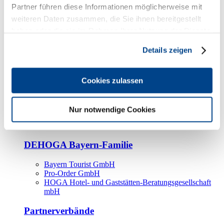
Kooperationspartner
Partner führen diese Informationen möglicherweise mit
weiteren Daten zusammen, die Sie ihnen bereitgestellt
Tourismusorganisationen
haben oder die sie im Rahmen Ihrer Nutzung der Dienste
Tourismusverbände
gesammelt haben.
Details zeigen
Bayern Tourismus Marketing GmbH
DEHOGA-Familie
Cookies zulassen
Landesverbände
Bundesverband
Fachverbände
Nur notwendige Cookies
IHA
BDT
DEHOGA Bayern-Familie
Bayern Tourist GmbH
Pro-Order GmbH
HOGA Hotel- und Gaststätten-Beratungsgesellschaft
mbH
Partnerverbände