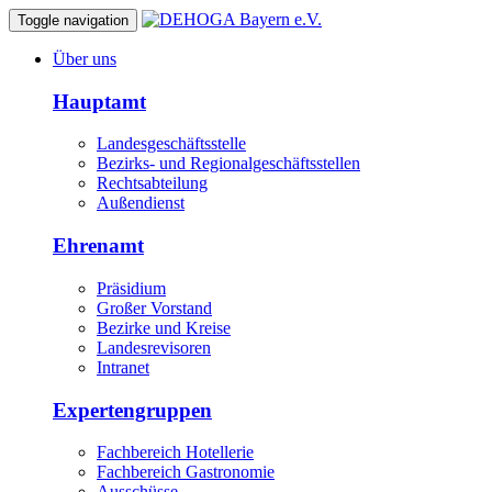
Toggle navigation
Über uns
Hauptamt
Landesgeschäftsstelle
Bezirks- und Regionalgeschäftsstellen
Rechtsabteilung
Außendienst
Ehrenamt
Präsidium
Großer Vorstand
Bezirke und Kreise
Landesrevisoren
Intranet
Expertengruppen
Fachbereich Hotellerie
Fachbereich Gastronomie
Ausschüsse