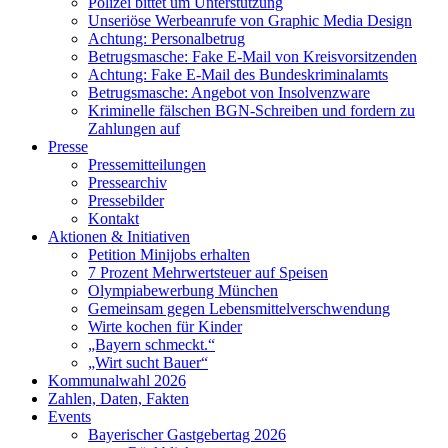
Polizei bittet um Unterstützung
Unseriöse Werbeanrufe von Graphic Media Design
Achtung: Personalbetrug
Betrugsmasche: Fake E-Mail von Kreisvorsitzenden
Achtung: Fake E-Mail des Bundeskriminalamts
Betrugsmasche: Angebot von Insolvenzware
Kriminelle fälschen BGN-Schreiben und fordern zu
Zahlungen auf
Presse
Pressemitteilungen
Pressearchiv
Pressebilder
Kontakt
Aktionen & Initiativen
Petition Minijobs erhalten
7 Prozent Mehrwertsteuer auf Speisen
Olympiabewerbung München
Gemeinsam gegen Lebensmittelverschwendung
Wirte kochen für Kinder
„Bayern schmeckt.“
„Wirt sucht Bauer“
Kommunalwahl 2026
Zahlen, Daten, Fakten
Events
Bayerischer Gastgebertag 2026