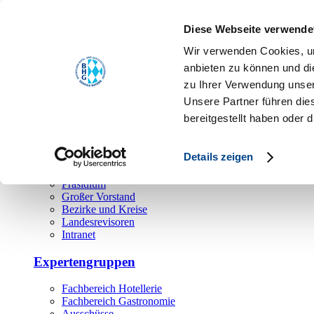
Toggle navigation
Diese Webseite verwende
Über uns
Wir verwenden Cookies, um
Hauptamt
anbieten zu können und di
zu Ihrer Verwendung unser
Landesgeschäftsstelle
Unsere Partner führen die
Bezirks- und Regionalgeschäftsstellen
Rechtsabteilung
bereitgestellt haben oder
Außendienst
Ehrenamt
Details zeigen
Präsidium
Großer Vorstand
Bezirke und Kreise
Landesrevisoren
Intranet
Expertengruppen
Fachbereich Hotellerie
Fachbereich Gastronomie
Ausschüsse