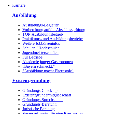
Karriere
Ausbildung
Ausbildungs-Begleiter
Vorbereitung auf die Abschlussprüfung
TOP-Ausbildungsbetrieb
Praktikums- und Ausbildungsbetriebe
Weitere Jobbörseninfos
Schulen / Hochschulen
Jugendmeisterschaften
Für Betriebe
Akademie junger Gastronomen
„Bayern schmeckt.“
"Ausbildung macht Elternstolz"
Existenzgründung
Gründungs-Check-up
Existenzgründermitgliedschaft
Gründungs-Sprechstunde
Gründungs-Beratung
Juristische Beratung
Voraussetzungen für eine Konzession