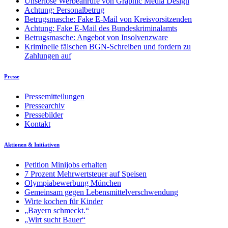
Unseriöse Werbeanrufe von Graphic Media Design
Achtung: Personalbetrug
Betrugsmasche: Fake E-Mail von Kreisvorsitzenden
Achtung: Fake E-Mail des Bundeskriminalamts
Betrugsmasche: Angebot von Insolvenzware
Kriminelle fälschen BGN-Schreiben und fordern zu
Zahlungen auf
Presse
Pressemitteilungen
Pressearchiv
Pressebilder
Kontakt
Aktionen & Initiativen
Petition Minijobs erhalten
7 Prozent Mehrwertsteuer auf Speisen
Olympiabewerbung München
Gemeinsam gegen Lebensmittelverschwendung
Wirte kochen für Kinder
„Bayern schmeckt.“
„Wirt sucht Bauer“