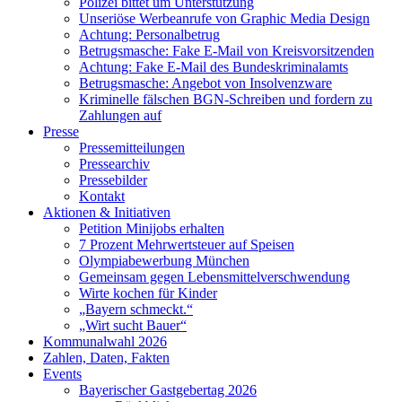
Polizei bittet um Unterstützung
Unseriöse Werbeanrufe von Graphic Media Design
Achtung: Personalbetrug
Betrugsmasche: Fake E-Mail von Kreisvorsitzenden
Achtung: Fake E-Mail des Bundeskriminalamts
Betrugsmasche: Angebot von Insolvenzware
Kriminelle fälschen BGN-Schreiben und fordern zu
Zahlungen auf
Presse
Pressemitteilungen
Pressearchiv
Pressebilder
Kontakt
Aktionen & Initiativen
Petition Minijobs erhalten
7 Prozent Mehrwertsteuer auf Speisen
Olympiabewerbung München
Gemeinsam gegen Lebensmittelverschwendung
Wirte kochen für Kinder
„Bayern schmeckt.“
„Wirt sucht Bauer“
Kommunalwahl 2026
Zahlen, Daten, Fakten
Events
Bayerischer Gastgebertag 2026