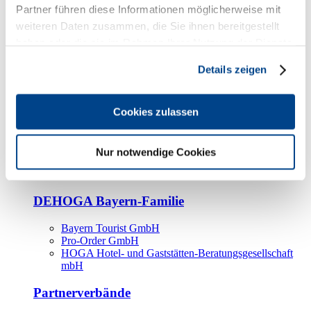
Kooperationspartner
Partner führen diese Informationen möglicherweise mit
weiteren Daten zusammen, die Sie ihnen bereitgestellt
Tourismusorganisationen
haben oder die sie im Rahmen Ihrer Nutzung der Dienste
Tourismusverbände
gesammelt haben.
Details zeigen
Bayern Tourismus Marketing GmbH
DEHOGA-Familie
Cookies zulassen
Landesverbände
Bundesverband
Fachverbände
Nur notwendige Cookies
IHA
BDT
DEHOGA Bayern-Familie
Bayern Tourist GmbH
Pro-Order GmbH
HOGA Hotel- und Gaststätten-Beratungsgesellschaft
mbH
Partnerverbände