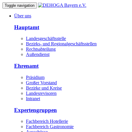
Toggle navigation
Über uns
Hauptamt
Landesgeschäftsstelle
Bezirks- und Regionalgeschäftsstellen
Rechtsabteilung
Außendienst
Ehrenamt
Präsidium
Großer Vorstand
Bezirke und Kreise
Landesrevisoren
Intranet
Expertengruppen
Fachbereich Hotellerie
Fachbereich Gastronomie
Ausschüsse