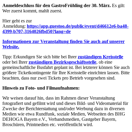
Anmeldeschluss für den GastroFrühling der 30. März.
Es gilt:
Wer zuerst kommt, mahlt zuerst.
Hier geht es zur
Anmeldung:
https://app.guestoo.de/public/event/d46612e6-ba48-
4399-b707-3164026fbd50?lang=de
Informationen zur Veranstaltung finden Sie auch auf unserer
Website.
Tipp: Erkundigen Sie sich bitte bei Ihrer
zuständigen Kreisstelle
oder bei Ihrer
zuständigen Bezirksgeschäftsstelle
, ob eine
gemeinschaftliche Busfahrt geplant ist. Bei letzterer können Sie auch
größere Ticketkontingente für Ihre Kreisstelle einrichten lassen. Bitte
beachten, dass nur zwei Tickets pro Betrieb vorgesehen sind.
Hinweis zu Foto- und Filmaufnahmen:
Wir weisen darauf hin, dass im Rahmen dieser Veranstaltung
fotografiert und gefilmt wird und dieses Bild- und Videomaterial für
Zwecke der Berichterstattung und/oder Werbung dazu in diversen
Medien wie etwa Rundfunk, soziale Medien, Webseiten des BHG
DEHOGA Bayern e.V., Verbandsmedien, Gastgeber Bayern,
Broschüren, Printmedien etc. veröffentlicht wird.