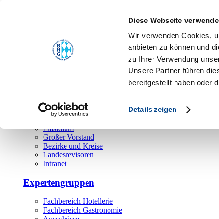
Toggle navigation
Diese Webseite verwende
Über uns
Wir verwenden Cookies, um
Hauptamt
anbieten zu können und di
zu Ihrer Verwendung unser
Landesgeschäftsstelle
Unsere Partner führen die
Bezirks- und Regionalgeschäftsstellen
Rechtsabteilung
bereitgestellt haben oder
Außendienst
Ehrenamt
Details zeigen
Präsidium
Großer Vorstand
Bezirke und Kreise
Landesrevisoren
Intranet
Expertengruppen
Fachbereich Hotellerie
Fachbereich Gastronomie
Ausschüsse