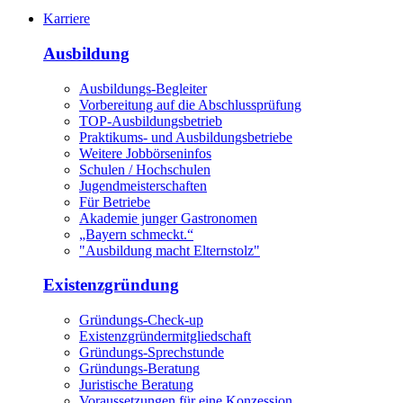
Karriere
Ausbildung
Ausbildungs-Begleiter
Vorbereitung auf die Abschlussprüfung
TOP-Ausbildungsbetrieb
Praktikums- und Ausbildungsbetriebe
Weitere Jobbörseninfos
Schulen / Hochschulen
Jugendmeisterschaften
Für Betriebe
Akademie junger Gastronomen
„Bayern schmeckt.“
"Ausbildung macht Elternstolz"
Existenzgründung
Gründungs-Check-up
Existenzgründermitgliedschaft
Gründungs-Sprechstunde
Gründungs-Beratung
Juristische Beratung
Voraussetzungen für eine Konzession