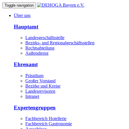
Toggle navigation
Über uns
Hauptamt
Landesgeschäftsstelle
Bezirks- und Regionalgeschäftsstellen
Rechtsabteilung
Außendienst
Ehrenamt
Präsidium
Großer Vorstand
Bezirke und Kreise
Landesrevisoren
Intranet
Expertengruppen
Fachbereich Hotellerie
Fachbereich Gastronomie
Ausschüsse