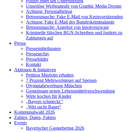
Polizei bittet um Unterstützung
Unseriöse Werbeanrufe von Graphic Media Design
Achtung: Personalbetrug
Betrugsmasche: Fake E-Mail von Kreisvorsitzenden
Achtung: Fake E-Mail des Bundeskriminalamts
Betrugsmasche: Angebot von Insolvenzware
Kriminelle fälschen BGN-Schreiben und fordern zu
Zahlungen auf
Presse
Pressemitteilungen
Pressearchiv
Pressebilder
Kontakt
Aktionen & Initiativen
Petition Minijobs erhalten
7 Prozent Mehrwertsteuer auf Speisen
Olympiabewerbung München
Gemeinsam gegen Lebensmittelverschwendung
Wirte kochen für Kinder
„Bayern schmeckt.“
„Wirt sucht Bauer“
Kommunalwahl 2026
Zahlen, Daten, Fakten
Events
Bayerischer Gastgebertag 2026