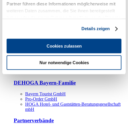
Kooperationspartner
Partner führen diese Informationen möglicherweise mit
weiteren Daten zusammen, die Sie ihnen bereitgestellt
Tourismusorganisationen
haben oder die sie im Rahmen Ihrer Nutzung der Dienste
Tourismusverbände
gesammelt haben.
Details zeigen
Bayern Tourismus Marketing GmbH
DEHOGA-Familie
Cookies zulassen
Landesverbände
Bundesverband
Fachverbände
Nur notwendige Cookies
IHA
BDT
DEHOGA Bayern-Familie
Bayern Tourist GmbH
Pro-Order GmbH
HOGA Hotel- und Gaststätten-Beratungsgesellschaft
mbH
Partnerverbände