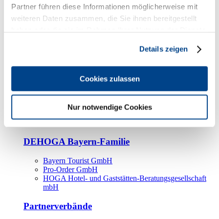
Kooperationspartner
Partner führen diese Informationen möglicherweise mit
weiteren Daten zusammen, die Sie ihnen bereitgestellt
Tourismusorganisationen
haben oder die sie im Rahmen Ihrer Nutzung der Dienste
Tourismusverbände
gesammelt haben.
Details zeigen
Bayern Tourismus Marketing GmbH
DEHOGA-Familie
Cookies zulassen
Landesverbände
Bundesverband
Fachverbände
Nur notwendige Cookies
IHA
BDT
DEHOGA Bayern-Familie
Bayern Tourist GmbH
Pro-Order GmbH
HOGA Hotel- und Gaststätten-Beratungsgesellschaft
mbH
Partnerverbände