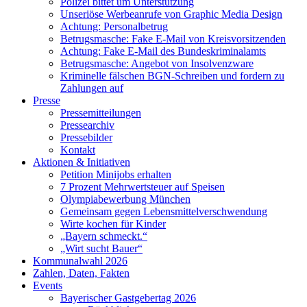
Polizei bittet um Unterstützung
Unseriöse Werbeanrufe von Graphic Media Design
Achtung: Personalbetrug
Betrugsmasche: Fake E-Mail von Kreisvorsitzenden
Achtung: Fake E-Mail des Bundeskriminalamts
Betrugsmasche: Angebot von Insolvenzware
Kriminelle fälschen BGN-Schreiben und fordern zu
Zahlungen auf
Presse
Pressemitteilungen
Pressearchiv
Pressebilder
Kontakt
Aktionen & Initiativen
Petition Minijobs erhalten
7 Prozent Mehrwertsteuer auf Speisen
Olympiabewerbung München
Gemeinsam gegen Lebensmittelverschwendung
Wirte kochen für Kinder
„Bayern schmeckt.“
„Wirt sucht Bauer“
Kommunalwahl 2026
Zahlen, Daten, Fakten
Events
Bayerischer Gastgebertag 2026