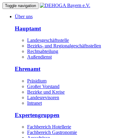
Toggle navigation
Über uns
Hauptamt
Landesgeschäftsstelle
Bezirks- und Regionalgeschäftsstellen
Rechtsabteilung
Außendienst
Ehrenamt
Präsidium
Großer Vorstand
Bezirke und Kreise
Landesrevisoren
Intranet
Expertengruppen
Fachbereich Hotellerie
Fachbereich Gastronomie
Ausschüsse