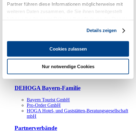
Kooperationspartner
Partner führen diese Informationen möglicherweise mit
weiteren Daten zusammen, die Sie ihnen bereitgestellt
Tourismusorganisationen
haben oder die sie im Rahmen Ihrer Nutzung der Dienste
Tourismusverbände
gesammelt haben.
Details zeigen
Bayern Tourismus Marketing GmbH
DEHOGA-Familie
Cookies zulassen
Landesverbände
Bundesverband
Fachverbände
Nur notwendige Cookies
IHA
BDT
DEHOGA Bayern-Familie
Bayern Tourist GmbH
Pro-Order GmbH
HOGA Hotel- und Gaststätten-Beratungsgesellschaft
mbH
Partnerverbände