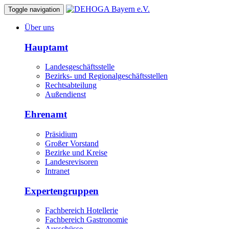
Toggle navigation
Über uns
Hauptamt
Landesgeschäftsstelle
Bezirks- und Regionalgeschäftsstellen
Rechtsabteilung
Außendienst
Ehrenamt
Präsidium
Großer Vorstand
Bezirke und Kreise
Landesrevisoren
Intranet
Expertengruppen
Fachbereich Hotellerie
Fachbereich Gastronomie
Ausschüsse