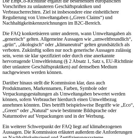
Die EmpCo-Richtlinie ergänzt die bestehenden europäischen
Vorschriften zu unlauteren Geschäftspraktiken und
Verbraucherrechten. Ziel ist insbesondere eine einheitlichere
Regulierung von Umweltangaben („Green Claims“) und
Nachhaltigkeitskennzeichnungen im B2C-Bereich.
Die FAQ konkretisieren unter anderem, wann Umweltangaben als
„generisch“ gelten. Allgemeine Aussagen wie „umweltfreundlich“,
„grün“, „ökologisch“ oder „klimaneutral“ gelten grundsätzlich als
verboten. Zukünftig sollen nur noch generische Aussagen zulässig
sein, wenn sie klar spezifiziert oder durch eine anerkannte
hervorragende Umweltleistung (§ 2 Absatz 1, Satz s, EU-Richtlinie
über unlautere Geschäftspraktiken) auf demselben Medium
nachgewiesen werden können.
Darüber hinaus stellt die Kommission klar, dass auch
Produktnamen, Markennamen, Farben, Symbole oder
Verpackungsgestaltungen als Umweltangaben bewertet werden
können, sofern Verbraucher hierdurch einen Umweltbezug
annehmen könnten. Dies betrifft beispielsweise Begriffe wie „Eco“,
„Green“ oder „Natural“ sowie bestimmte Bildsprache oder
Naturmotive auf Verpackungen und in der Werbung.
Ein weiterer Schwerpunkt der FAQ liegt auf klimabezogenen
Aussagen. Die Kommission erläutert außerdem die Anforderungen
an Nachhaltigkeitssiegel und Zertifizierungssysteme.