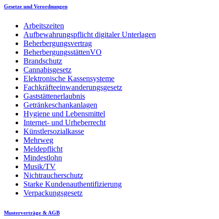
Gesetze und Verordnungen
Arbeitszeiten
Aufbewahrungspflicht digitaler Unterlagen
Beherbergungsvertrag
BeherbergungsstättenVO
Brandschutz
Cannabisgesetz
Elektronische Kassensysteme
Fachkräfteeinwanderungsgesetz
Gaststättenerlaubnis
Getränkeschankanlagen
Hygiene und Lebensmittel
Internet- und Urheberrecht
Künstlersozialkasse
Mehrweg
Meldepflicht
Mindestlohn
Musik/TV
Nichtraucherschutz
Starke Kundenauthentifizierung
Verpackungsgesetz
Musterverträge & AGB