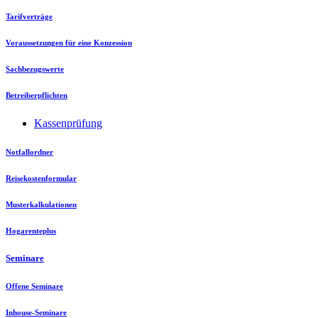
Tarifverträge
Voraussetzungen für eine Konzession
Sachbezugswerte
Betreiberpflichten
Kassenprüfung
Notfallordner
Reisekostenformular
Musterkalkulationen
Hogarenteplus
Seminare
Offene Seminare
Inhouse-Seminare