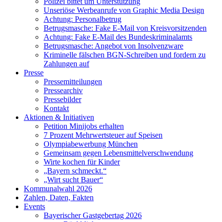
Polizei bittet um Unterstützung
Unseriöse Werbeanrufe von Graphic Media Design
Achtung: Personalbetrug
Betrugsmasche: Fake E-Mail von Kreisvorsitzenden
Achtung: Fake E-Mail des Bundeskriminalamts
Betrugsmasche: Angebot von Insolvenzware
Kriminelle fälschen BGN-Schreiben und fordern zu
Zahlungen auf
Presse
Pressemitteilungen
Pressearchiv
Pressebilder
Kontakt
Aktionen & Initiativen
Petition Minijobs erhalten
7 Prozent Mehrwertsteuer auf Speisen
Olympiabewerbung München
Gemeinsam gegen Lebensmittelverschwendung
Wirte kochen für Kinder
„Bayern schmeckt.“
„Wirt sucht Bauer“
Kommunalwahl 2026
Zahlen, Daten, Fakten
Events
Bayerischer Gastgebertag 2026