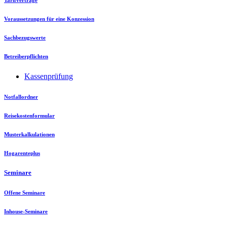
Tarifverträge
Voraussetzungen für eine Konzession
Sachbezugswerte
Betreiberpflichten
Kassenprüfung
Notfallordner
Reisekostenformular
Musterkalkulationen
Hogarenteplus
Seminare
Offene Seminare
Inhouse-Seminare