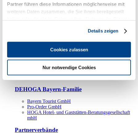
Kooperationspartner
Partner führen diese Informationen möglicherweise mit
weiteren Daten zusammen, die Sie ihnen bereitgestellt
Tourismusorganisationen
haben oder die sie im Rahmen Ihrer Nutzung der Dienste
Tourismusverbände
gesammelt haben.
Details zeigen
Bayern Tourismus Marketing GmbH
DEHOGA-Familie
Cookies zulassen
Landesverbände
Bundesverband
Fachverbände
Nur notwendige Cookies
IHA
BDT
DEHOGA Bayern-Familie
Bayern Tourist GmbH
Pro-Order GmbH
HOGA Hotel- und Gaststätten-Beratungsgesellschaft
mbH
Partnerverbände