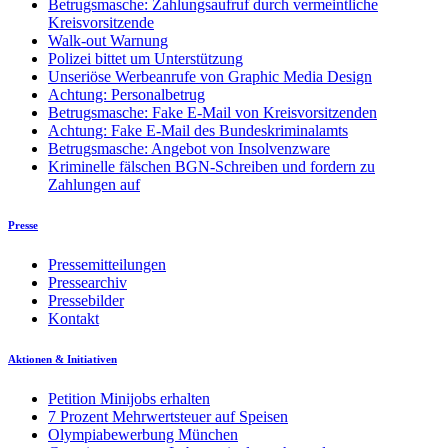
Betrugsmasche: Zahlungsaufruf durch vermeintliche
Kreisvorsitzende
Walk-out Warnung
Polizei bittet um Unterstützung
Unseriöse Werbeanrufe von Graphic Media Design
Achtung: Personalbetrug
Betrugsmasche: Fake E-Mail von Kreisvorsitzenden
Achtung: Fake E-Mail des Bundeskriminalamts
Betrugsmasche: Angebot von Insolvenzware
Kriminelle fälschen BGN-Schreiben und fordern zu
Zahlungen auf
Presse
Pressemitteilungen
Pressearchiv
Pressebilder
Kontakt
Aktionen & Initiativen
Petition Minijobs erhalten
7 Prozent Mehrwertsteuer auf Speisen
Olympiabewerbung München