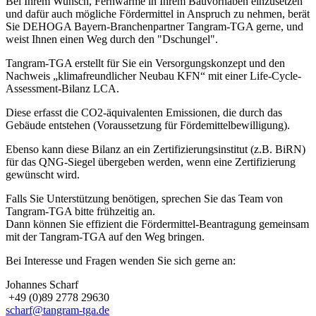
Bei Ihrem Wunsch, Fernwärme in Ihrem Bauvorhaben einzusetzen
und dafür auch mögliche Fördermittel in Anspruch zu nehmen, berät
Sie DEHOGA Bayern-Branchenpartner Tangram-TGA gerne, und
weist Ihnen einen Weg durch den "Dschungel".
Tangram-TGA erstellt für Sie ein Versorgungskonzept und den
Nachweis „klimafreundlicher Neubau KFN“ mit einer Life-Cycle-
Assessment-Bilanz LCA.
Diese erfasst die CO2-äquivalenten Emissionen, die durch das
Gebäude entstehen (Voraussetzung für Fördemittelbewilligung).
Ebenso kann diese Bilanz an ein Zertifizierungsinstitut (z.B. BiRN)
für das QNG-Siegel übergeben werden, wenn eine Zertifizierung
gewünscht wird.
Falls Sie Unterstützung benötigen, sprechen Sie das Team von
Tangram-TGA bitte frühzeitig an.
Dann können Sie effizient die Fördermittel-Beantragung gemeinsam
mit der Tangram-TGA auf den Weg bringen.
Bei Interesse und Fragen wenden Sie sich gerne an:
Johannes Scharf
+49 (0)89 2778 29630
scharf@tangram-tga.de