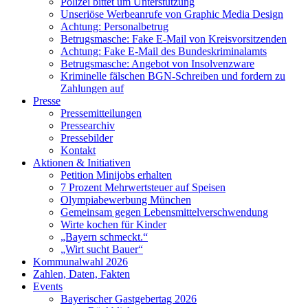
Polizei bittet um Unterstützung
Unseriöse Werbeanrufe von Graphic Media Design
Achtung: Personalbetrug
Betrugsmasche: Fake E-Mail von Kreisvorsitzenden
Achtung: Fake E-Mail des Bundeskriminalamts
Betrugsmasche: Angebot von Insolvenzware
Kriminelle fälschen BGN-Schreiben und fordern zu
Zahlungen auf
Presse
Pressemitteilungen
Pressearchiv
Pressebilder
Kontakt
Aktionen & Initiativen
Petition Minijobs erhalten
7 Prozent Mehrwertsteuer auf Speisen
Olympiabewerbung München
Gemeinsam gegen Lebensmittelverschwendung
Wirte kochen für Kinder
„Bayern schmeckt.“
„Wirt sucht Bauer“
Kommunalwahl 2026
Zahlen, Daten, Fakten
Events
Bayerischer Gastgebertag 2026