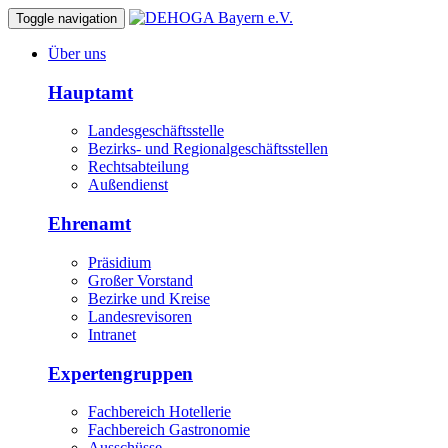
Toggle navigation
Über uns
Hauptamt
Landesgeschäftsstelle
Bezirks- und Regionalgeschäftsstellen
Rechtsabteilung
Außendienst
Ehrenamt
Präsidium
Großer Vorstand
Bezirke und Kreise
Landesrevisoren
Intranet
Expertengruppen
Fachbereich Hotellerie
Fachbereich Gastronomie
Ausschüsse