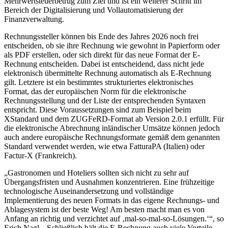
Mehrwertsteuerbetrug zum Ziel und ist ein weiterer Schritt im
Bereich der Digitalisierung und Vollautomatisierung der
Finanzverwaltung.
Rechnungssteller können bis Ende des Jahres 2026 noch frei
entscheiden, ob sie ihre Rechnung wie gewohnt in Papierform oder
als PDF erstellen, oder sich direkt für das neue Format der E-
Rechnung entscheiden. Dabei ist entscheidend, dass nicht jede
elektronisch übermittelte Rechnung automatisch als E-Rechnung
gilt. Letztere ist ein bestimmtes strukturiertes elektronisches
Format, das der europäischen Norm für die elektronische
Rechnungsstellung und der Liste der entsprechenden Syntaxen
entspricht. Diese Voraussetzungen sind zum Beispiel beim
XStandard und dem ZUGFeRD-Format ab Version 2.0.1 erfüllt. Für
die elektronische Abrechnung inländischer Umsätze können jedoch
auch andere europäische Rechnungsformate gemäß dem genannten
Standard verwendet werden, wie etwa FatturaPA (Italien) oder
Factur-X (Frankreich).
„Gastronomen und Hoteliers sollten sich nicht zu sehr auf
Übergangsfristen und Ausnahmen konzentrieren. Eine frühzeitige
technologische Auseinandersetzung und vollständige
Implementierung des neuen Formats in das eigene Rechnungs- und
Ablagesystem ist der beste Weg! Am besten macht man es von
Anfang an richtig und verzichtet auf ‚mal-so-mal-so-Lösungen.‘“, so
Erich Nagl. „Schließlich hält die E-Rechnung auch viele Vorteile