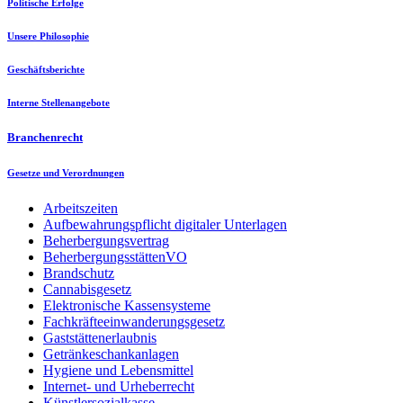
Politische Erfolge
Unsere Philosophie
Geschäftsberichte
Interne Stellenangebote
Branchenrecht
Gesetze und Verordnungen
Arbeitszeiten
Aufbewahrungspflicht digitaler Unterlagen
Beherbergungsvertrag
BeherbergungsstättenVO
Brandschutz
Cannabisgesetz
Elektronische Kassensysteme
Fachkräfteeinwanderungsgesetz
Gaststättenerlaubnis
Getränkeschankanlagen
Hygiene und Lebensmittel
Internet- und Urheberrecht
Künstlersozialkasse