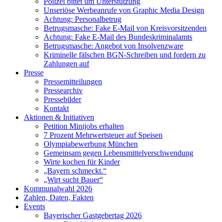
Polizei bittet um Unterstützung
Unseriöse Werbeanrufe von Graphic Media Design
Achtung: Personalbetrug
Betrugsmasche: Fake E-Mail von Kreisvorsitzenden
Achtung: Fake E-Mail des Bundeskriminalamts
Betrugsmasche: Angebot von Insolvenzware
Kriminelle fälschen BGN-Schreiben und fordern zu
Zahlungen auf
Presse
Pressemitteilungen
Pressearchiv
Pressebilder
Kontakt
Aktionen & Initiativen
Petition Minijobs erhalten
7 Prozent Mehrwertsteuer auf Speisen
Olympiabewerbung München
Gemeinsam gegen Lebensmittelverschwendung
Wirte kochen für Kinder
„Bayern schmeckt.“
„Wirt sucht Bauer“
Kommunalwahl 2026
Zahlen, Daten, Fakten
Events
Bayerischer Gastgebertag 2026