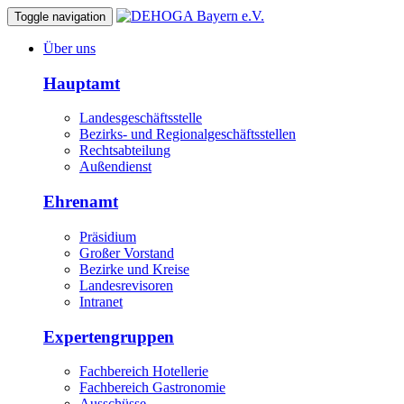
Toggle navigation
Über uns
Hauptamt
Landesgeschäftsstelle
Bezirks- und Regionalgeschäftsstellen
Rechtsabteilung
Außendienst
Ehrenamt
Präsidium
Großer Vorstand
Bezirke und Kreise
Landesrevisoren
Intranet
Expertengruppen
Fachbereich Hotellerie
Fachbereich Gastronomie
Ausschüsse