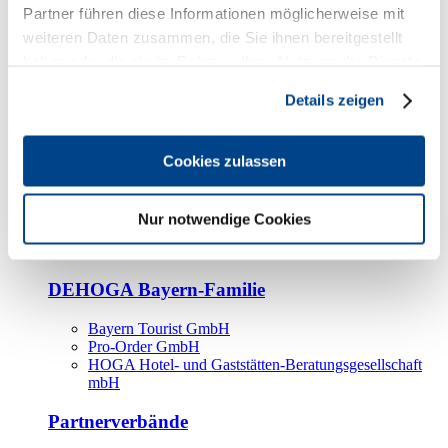
Kooperationspartner
Partner führen diese Informationen möglicherweise mit
weiteren Daten zusammen, die Sie ihnen bereitgestellt
Tourismusorganisationen
haben oder die sie im Rahmen Ihrer Nutzung der Dienste
Tourismusverbände
gesammelt haben.
Details zeigen
Bayern Tourismus Marketing GmbH
DEHOGA-Familie
Cookies zulassen
Landesverbände
Bundesverband
Fachverbände
Nur notwendige Cookies
IHA
BDT
DEHOGA Bayern-Familie
Bayern Tourist GmbH
Pro-Order GmbH
HOGA Hotel- und Gaststätten-Beratungsgesellschaft
mbH
Partnerverbände