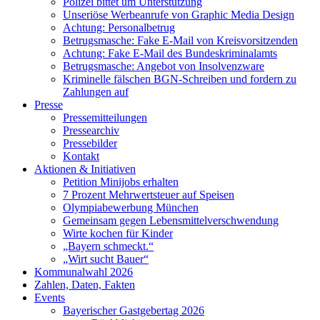
Polizei bittet um Unterstützung
Unseriöse Werbeanrufe von Graphic Media Design
Achtung: Personalbetrug
Betrugsmasche: Fake E-Mail von Kreisvorsitzenden
Achtung: Fake E-Mail des Bundeskriminalamts
Betrugsmasche: Angebot von Insolvenzware
Kriminelle fälschen BGN-Schreiben und fordern zu
Zahlungen auf
Presse
Pressemitteilungen
Pressearchiv
Pressebilder
Kontakt
Aktionen & Initiativen
Petition Minijobs erhalten
7 Prozent Mehrwertsteuer auf Speisen
Olympiabewerbung München
Gemeinsam gegen Lebensmittelverschwendung
Wirte kochen für Kinder
„Bayern schmeckt.“
„Wirt sucht Bauer“
Kommunalwahl 2026
Zahlen, Daten, Fakten
Events
Bayerischer Gastgebertag 2026