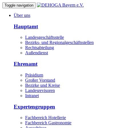
Toggle navigation
Über uns
Hauptamt
Landesgeschäftsstelle
Bezirks- und Regionalgeschäftsstellen
Rechtsabteilung
Außendienst
Ehrenamt
Präsidium
Großer Vorstand
Bezirke und Kreise
Landesrevisoren
Intranet
Expertengruppen
Fachbereich Hotellerie
Fachbereich Gastronomie
Ausschüsse