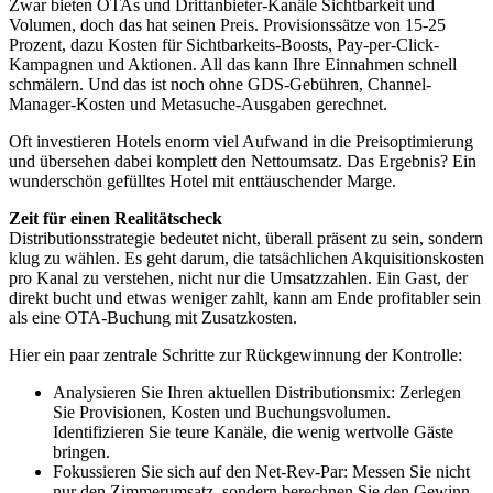
Zwar bieten OTAs und Drittanbieter-Kanäle Sichtbarkeit und
Volumen, doch das hat seinen Preis. Provisionssätze von 15-25
Prozent, dazu Kosten für Sichtbarkeits-Boosts, Pay-per-Click-
Kampagnen und Aktionen. All das kann Ihre Einnahmen schnell
schmälern. Und das ist noch ohne GDS-Gebühren, Channel-
Manager-Kosten und Metasuche-Ausgaben gerechnet.
Oft investieren Hotels enorm viel Aufwand in die Preisoptimierung
und übersehen dabei komplett den Nettoumsatz. Das Ergebnis? Ein
wunderschön gefülltes Hotel mit enttäuschender Marge.
Zeit für einen Realitätscheck
Distributionsstrategie bedeutet nicht, überall präsent zu sein, sondern
klug zu wählen. Es geht darum, die tatsächlichen Akquisitionskosten
pro Kanal zu verstehen, nicht nur die Umsatzzahlen. Ein Gast, der
direkt bucht und etwas weniger zahlt, kann am Ende profitabler sein
als eine OTA-Buchung mit Zusatzkosten.
Hier ein paar zentrale Schritte zur Rückgewinnung der Kontrolle:
Analysieren Sie Ihren aktuellen Distributionsmix: Zerlegen
Sie Provisionen, Kosten und Buchungsvolumen.
Identifizieren Sie teure Kanäle, die wenig wertvolle Gäste
bringen.
Fokussieren Sie sich auf den Net-Rev-Par: Messen Sie nicht
nur den Zimmerumsatz, sondern berechnen Sie den Gewinn