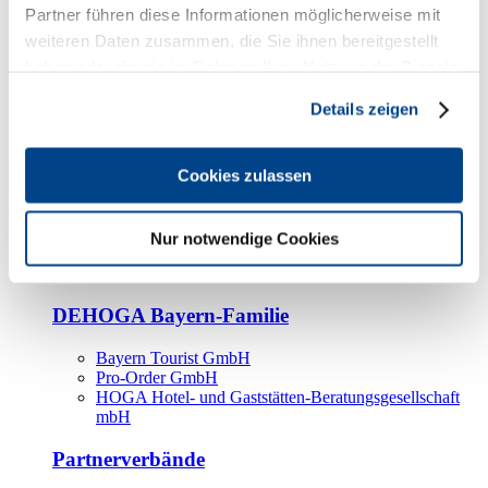
Kooperationspartner
Partner führen diese Informationen möglicherweise mit
weiteren Daten zusammen, die Sie ihnen bereitgestellt
Tourismusorganisationen
haben oder die sie im Rahmen Ihrer Nutzung der Dienste
Tourismusverbände
gesammelt haben.
Details zeigen
Bayern Tourismus Marketing GmbH
DEHOGA-Familie
Cookies zulassen
Landesverbände
Bundesverband
Fachverbände
Nur notwendige Cookies
IHA
BDT
DEHOGA Bayern-Familie
Bayern Tourist GmbH
Pro-Order GmbH
HOGA Hotel- und Gaststätten-Beratungsgesellschaft
mbH
Partnerverbände