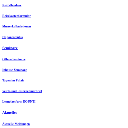
Notfallordner
Reisekostenformular
Musterkalkulationen
Hogarenteplus
Seminare
Offene Seminare
Inhouse-Seminare
Tagen im Palais
Wirte-und Unternehmerbrief
Lernplattform BOUNTI
Aktuelles
Aktuelle Meldungen