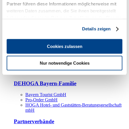
Kooperationspartner
Partner führen diese Informationen möglicherweise mit
weiteren Daten zusammen, die Sie ihnen bereitgestellt
Tourismusorganisationen
haben oder die sie im Rahmen Ihrer Nutzung der Dienste
Tourismusverbände
gesammelt haben.
Details zeigen
Bayern Tourismus Marketing GmbH
DEHOGA-Familie
Cookies zulassen
Landesverbände
Bundesverband
Fachverbände
Nur notwendige Cookies
IHA
BDT
DEHOGA Bayern-Familie
Bayern Tourist GmbH
Pro-Order GmbH
HOGA Hotel- und Gaststätten-Beratungsgesellschaft
mbH
Partnerverbände