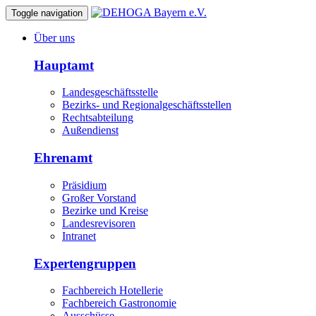
Toggle navigation
Über uns
Hauptamt
Landesgeschäftsstelle
Bezirks- und Regionalgeschäftsstellen
Rechtsabteilung
Außendienst
Ehrenamt
Präsidium
Großer Vorstand
Bezirke und Kreise
Landesrevisoren
Intranet
Expertengruppen
Fachbereich Hotellerie
Fachbereich Gastronomie
Ausschüsse