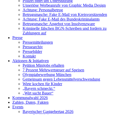
Polizei bittet um Unterstützung
Unseriöse Werbeanrufe von Graphic Media Design
Achtung: Personalbetrug
Betrugsmasche: Fake E-Mail von Kreisvorsitzenden
Achtung: Fake E-Mail des Bundeskriminalamts
Betrugsmasche: Angebot von Insolvenzware
Kriminelle fälschen BGN-Schreiben und fordern zu
Zahlungen auf
Presse
Pressemitteilungen
Pressearchiv
Pressebilder
Kontakt
Aktionen & Initiativen
Petition Minijobs erhalten
7 Prozent Mehrwertsteuer auf Speisen
Olympiabewerbung München
Gemeinsam gegen Lebensmittelverschwendung
Wirte kochen für Kinder
„Bayern schmeckt.“
„Wirt sucht Bauer“
Kommunalwahl 2026
Zahlen, Daten, Fakten
Events
Bayerischer Gastgebertag 2026