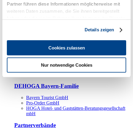
Kooperationspartner
Partner führen diese Informationen möglicherweise mit
weiteren Daten zusammen, die Sie ihnen bereitgestellt
Tourismusorganisationen
haben oder die sie im Rahmen Ihrer Nutzung der Dienste
Tourismusverbände
gesammelt haben.
Details zeigen
Bayern Tourismus Marketing GmbH
DEHOGA-Familie
Cookies zulassen
Landesverbände
Bundesverband
Fachverbände
Nur notwendige Cookies
IHA
BDT
DEHOGA Bayern-Familie
Bayern Tourist GmbH
Pro-Order GmbH
HOGA Hotel- und Gaststätten-Beratungsgesellschaft
mbH
Partnerverbände