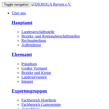
Toggle navigation
Über uns
Hauptamt
Landesgeschäftsstelle
Bezirks- und Regionalgeschäftsstellen
Rechtsabteilung
Außendienst
Ehrenamt
Präsidium
Großer Vorstand
Bezirke und Kreise
Landesrevisoren
Intranet
Expertengruppen
Fachbereich Hotellerie
Fachbereich Gastronomie
Ausschüsse