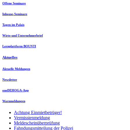
Offene Seminare
Inhouse-Seminare
Tagen im Palais
Wirte-und Unternehmerbrief
Lernplattform BOUNTI
Aktuelles
Aktuelle Meldungen
Newsletter
oneDEHOGA-App
Warnmeldungen
Achtung Einmietbetrüger!
Vermisstenmeldung
Meldescheinüberprüfung
Fahndungsmitteilung der Polizei