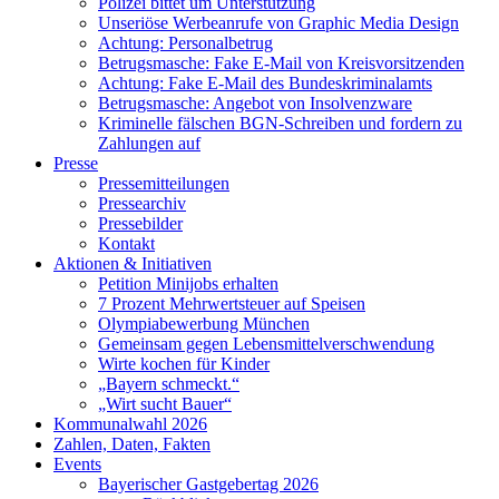
Polizei bittet um Unterstützung
Unseriöse Werbeanrufe von Graphic Media Design
Achtung: Personalbetrug
Betrugsmasche: Fake E-Mail von Kreisvorsitzenden
Achtung: Fake E-Mail des Bundeskriminalamts
Betrugsmasche: Angebot von Insolvenzware
Kriminelle fälschen BGN-Schreiben und fordern zu
Zahlungen auf
Presse
Pressemitteilungen
Pressearchiv
Pressebilder
Kontakt
Aktionen & Initiativen
Petition Minijobs erhalten
7 Prozent Mehrwertsteuer auf Speisen
Olympiabewerbung München
Gemeinsam gegen Lebensmittelverschwendung
Wirte kochen für Kinder
„Bayern schmeckt.“
„Wirt sucht Bauer“
Kommunalwahl 2026
Zahlen, Daten, Fakten
Events
Bayerischer Gastgebertag 2026