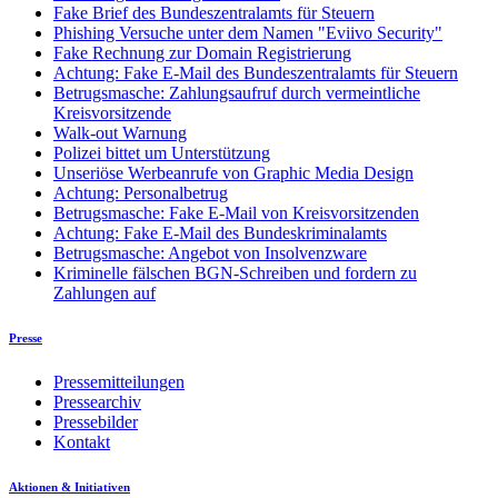
Fake Brief des Bundeszentralamts für Steuern
Phishing Versuche unter dem Namen "Eviivo Security"
Fake Rechnung zur Domain Registrierung
Achtung: Fake E-Mail des Bundeszentralamts für Steuern
Betrugsmasche: Zahlungsaufruf durch vermeintliche
Kreisvorsitzende
Walk-out Warnung
Polizei bittet um Unterstützung
Unseriöse Werbeanrufe von Graphic Media Design
Achtung: Personalbetrug
Betrugsmasche: Fake E-Mail von Kreisvorsitzenden
Achtung: Fake E-Mail des Bundeskriminalamts
Betrugsmasche: Angebot von Insolvenzware
Kriminelle fälschen BGN-Schreiben und fordern zu
Zahlungen auf
Presse
Pressemitteilungen
Pressearchiv
Pressebilder
Kontakt
Aktionen & Initiativen