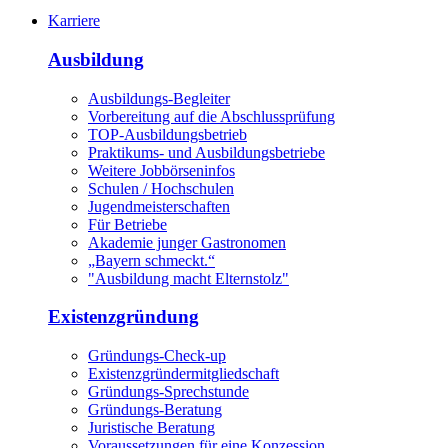
Karriere
Ausbildung
Ausbildungs-Begleiter
Vorbereitung auf die Abschlussprüfung
TOP-Ausbildungsbetrieb
Praktikums- und Ausbildungsbetriebe
Weitere Jobbörseninfos
Schulen / Hochschulen
Jugendmeisterschaften
Für Betriebe
Akademie junger Gastronomen
„Bayern schmeckt.“
"Ausbildung macht Elternstolz"
Existenzgründung
Gründungs-Check-up
Existenzgründermitgliedschaft
Gründungs-Sprechstunde
Gründungs-Beratung
Juristische Beratung
Voraussetzungen für eine Konzession