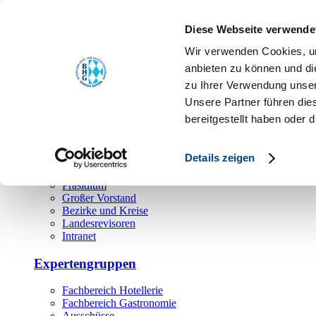
Toggle navigation
Diese Webseite verwende
Über uns
Wir verwenden Cookies, um
Hauptamt
anbieten zu können und di
zu Ihrer Verwendung unser
Landesgeschäftsstelle
Unsere Partner führen die
Bezirks- und Regionalgeschäftsstellen
Rechtsabteilung
bereitgestellt haben oder
Außendienst
Ehrenamt
Details zeigen
Präsidium
Großer Vorstand
Bezirke und Kreise
Landesrevisoren
Intranet
Expertengruppen
Fachbereich Hotellerie
Fachbereich Gastronomie
Ausschüsse