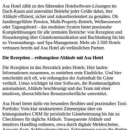
Asa Hotel zählt zu den führenden Hotelsoftware-Lösungen im
Dach-Raum und unterstützt Betriebe jeder Größe dabei, ihre
Abläufe effizient, sicher und zukunftsorientiert zu gestalten. Ob
familiengeführte Pension, Multi-Property-Betrieb, Wellnessresort
oder Tagungshotel – das modulare System bietet praxisnahe
Komplettlösungen für alle zentralen Bereiche: von Rezeption und
Housekeeping über Gästekommunikation und Buchhaltung bis hin
zu Veranstaltungs- und Spa-Management. Mehr als 2.500 Hotels
vertrauen bereits auf Asa Hotel als verlässlichen Partner.
Die Rezeption – reibungslose Abläufe mit Asa Hotel
Die Rezeption ist das Herzstück jedes Hotels. Hier laufen
Informationen zusammen, es entstehen erste Eindrücke. Und hier
entscheidet sich oft, wie reibungslos der Aufenthalt für Gäste
verläuft. Umso wichtiger ist eine Software, die Routineaufgaben
automatisiert, Abläufe beschleunigt und das Team mit einer
intuitiven, übersichtlichen Benutzeroberfläche unterstützt.
Asa Hotel bietet dafür ein besonders flexibles und praxisnahes Tool-
Portfolio: Vom klar strukturierten Zimmerplan über ein
leistungsstarkes CRM für persönliche Gästebetreuung bis hin zu
Checklisten für tägliche Abläufe. Transparente Abläufe und
intuitives Handling entlasten, etwa durch digitale Meldescheine,
Ausweis-Scan, Schlüsselverwaltung, Fakturierung sowie die direkte