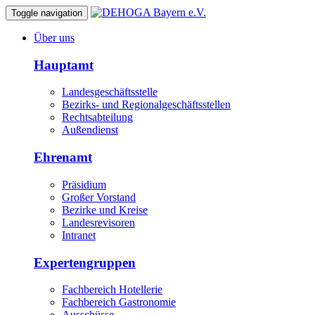
Toggle navigation
Über uns
Hauptamt
Landesgeschäftsstelle
Bezirks- und Regionalgeschäftsstellen
Rechtsabteilung
Außendienst
Ehrenamt
Präsidium
Großer Vorstand
Bezirke und Kreise
Landesrevisoren
Intranet
Expertengruppen
Fachbereich Hotellerie
Fachbereich Gastronomie
Ausschüsse