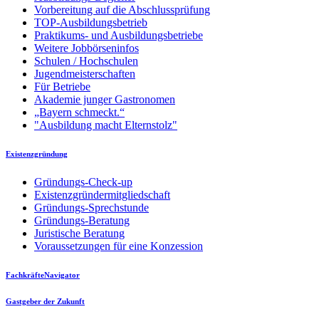
Vorbereitung auf die Abschlussprüfung
TOP-Ausbildungsbetrieb
Praktikums- und Ausbildungsbetriebe
Weitere Jobbörseninfos
Schulen / Hochschulen
Jugendmeisterschaften
Für Betriebe
Akademie junger Gastronomen
„Bayern schmeckt.“
"Ausbildung macht Elternstolz"
Existenzgründung
Gründungs-Check-up
Existenzgründermitgliedschaft
Gründungs-Sprechstunde
Gründungs-Beratung
Juristische Beratung
Voraussetzungen für eine Konzession
FachkräfteNavigator
Gastgeber der Zukunft