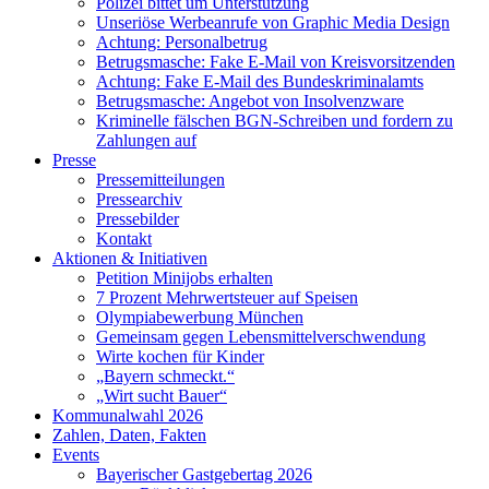
Polizei bittet um Unterstützung
Unseriöse Werbeanrufe von Graphic Media Design
Achtung: Personalbetrug
Betrugsmasche: Fake E-Mail von Kreisvorsitzenden
Achtung: Fake E-Mail des Bundeskriminalamts
Betrugsmasche: Angebot von Insolvenzware
Kriminelle fälschen BGN-Schreiben und fordern zu
Zahlungen auf
Presse
Pressemitteilungen
Pressearchiv
Pressebilder
Kontakt
Aktionen & Initiativen
Petition Minijobs erhalten
7 Prozent Mehrwertsteuer auf Speisen
Olympiabewerbung München
Gemeinsam gegen Lebensmittelverschwendung
Wirte kochen für Kinder
„Bayern schmeckt.“
„Wirt sucht Bauer“
Kommunalwahl 2026
Zahlen, Daten, Fakten
Events
Bayerischer Gastgebertag 2026