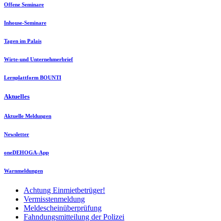
Offene Seminare
Inhouse-Seminare
Tagen im Palais
Wirte-und Unternehmerbrief
Lernplattform BOUNTI
Aktuelles
Aktuelle Meldungen
Newsletter
oneDEHOGA-App
Warnmeldungen
Achtung Einmietbetrüger!
Vermisstenmeldung
Meldescheinüberprüfung
Fahndungsmitteilung der Polizei