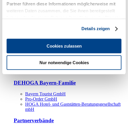
Kooperationspartner
Partner führen diese Informationen möglicherweise mit
weiteren Daten zusammen, die Sie ihnen bereitgestellt
Tourismusorganisationen
haben oder die sie im Rahmen Ihrer Nutzung der Dienste
Tourismusverbände
gesammelt haben.
Details zeigen
Bayern Tourismus Marketing GmbH
DEHOGA-Familie
Cookies zulassen
Landesverbände
Bundesverband
Fachverbände
Nur notwendige Cookies
IHA
BDT
DEHOGA Bayern-Familie
Bayern Tourist GmbH
Pro-Order GmbH
HOGA Hotel- und Gaststätten-Beratungsgesellschaft
mbH
Partnerverbände