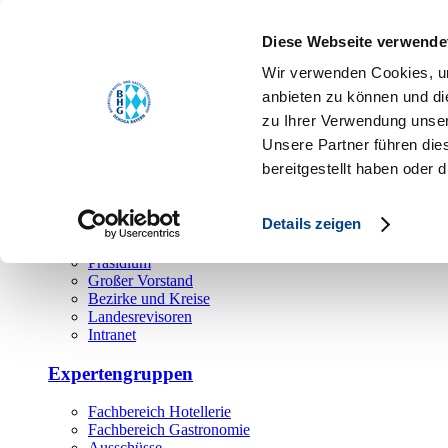
Toggle navigation
Diese Webseite verwende
Über uns
Wir verwenden Cookies, um
Hauptamt
anbieten zu können und di
zu Ihrer Verwendung unser
Landesgeschäftsstelle
Unsere Partner führen die
Bezirks- und Regionalgeschäftsstellen
Rechtsabteilung
bereitgestellt haben oder
Außendienst
Ehrenamt
Details zeigen
Präsidium
Großer Vorstand
Bezirke und Kreise
Landesrevisoren
Intranet
Expertengruppen
Fachbereich Hotellerie
Fachbereich Gastronomie
Ausschüsse