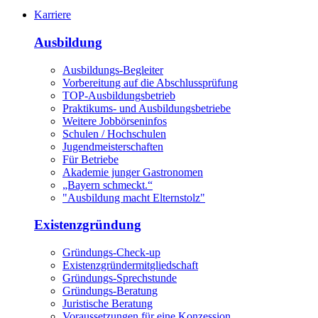
Karriere
Ausbildung
Ausbildungs-Begleiter
Vorbereitung auf die Abschlussprüfung
TOP-Ausbildungsbetrieb
Praktikums- und Ausbildungsbetriebe
Weitere Jobbörseninfos
Schulen / Hochschulen
Jugendmeisterschaften
Für Betriebe
Akademie junger Gastronomen
„Bayern schmeckt.“
"Ausbildung macht Elternstolz"
Existenzgründung
Gründungs-Check-up
Existenzgründermitgliedschaft
Gründungs-Sprechstunde
Gründungs-Beratung
Juristische Beratung
Voraussetzungen für eine Konzession