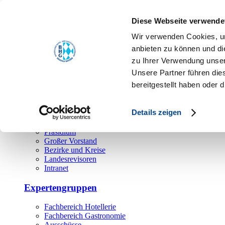
Toggle navigation
Diese Webseite verwende
Über uns
Wir verwenden Cookies, um
Hauptamt
anbieten zu können und di
zu Ihrer Verwendung unser
Landesgeschäftsstelle
Unsere Partner führen die
Bezirks- und Regionalgeschäftsstellen
Rechtsabteilung
bereitgestellt haben oder
Außendienst
Ehrenamt
Details zeigen
Präsidium
Großer Vorstand
Bezirke und Kreise
Landesrevisoren
Intranet
Expertengruppen
Fachbereich Hotellerie
Fachbereich Gastronomie
Ausschüsse