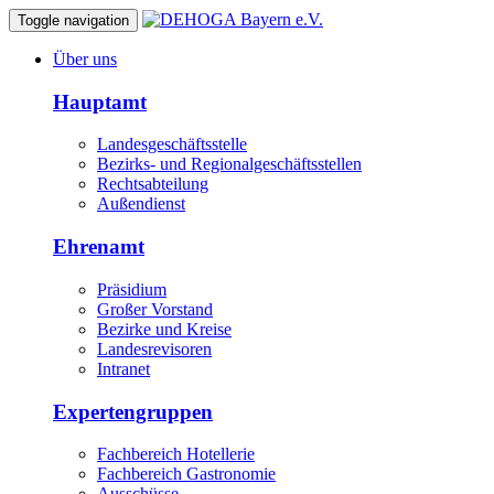
Toggle navigation
Über uns
Hauptamt
Landesgeschäftsstelle
Bezirks- und Regionalgeschäftsstellen
Rechtsabteilung
Außendienst
Ehrenamt
Präsidium
Großer Vorstand
Bezirke und Kreise
Landesrevisoren
Intranet
Expertengruppen
Fachbereich Hotellerie
Fachbereich Gastronomie
Ausschüsse