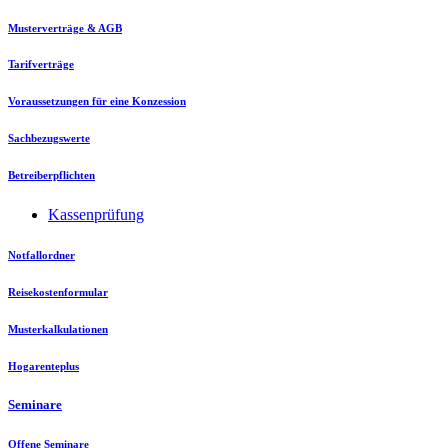
Musterverträge & AGB
Tarifverträge
Voraussetzungen für eine Konzession
Sachbezugswerte
Betreiberpflichten
Kassenprüfung
Notfallordner
Reisekostenformular
Musterkalkulationen
Hogarenteplus
Seminare
Offene Seminare