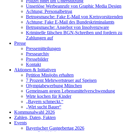
Polizei bittet um Unterstützung
Unseriöse Werbeanrufe von Graphic Media Design
Achtung: Personalbetrug
Betrugsmasche: Fake E-Mail von Kreisvorsitzenden
Achtung: Fake E-Mail des Bundeskriminalamts
Betrugsmasche: Angebot von Insolvenzware
Kriminelle fälschen BGN-Schreiben und fordern zu
Zahlungen auf
Presse
Pressemitteilungen
Pressearchiv
Pressebilder
Kontakt
Aktionen & Initiativen
Petition Minijobs erhalten
7 Prozent Mehrwertsteuer auf Speisen
Olympiabewerbung München
Gemeinsam gegen Lebensmittelverschwendung
Wirte kochen für Kinder
„Bayern schmeckt.“
„Wirt sucht Bauer“
Kommunalwahl 2026
Zahlen, Daten, Fakten
Events
Bayerischer Gastgebertag 2026