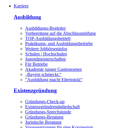
Karriere
Ausbildung
Ausbildungs-Begleiter
Vorbereitung auf die Abschlussprüfung
TOP-Ausbildungsbetrieb
Praktikums- und Ausbildungsbetriebe
Weitere Jobbörseninfos
Schulen / Hochschulen
Jugendmeisterschaften
Für Betriebe
Akademie junger Gastronomen
„Bayern schmeckt.“
"Ausbildung macht Elternstolz"
Existenzgründung
Gründungs-Check-up
Existenzgründermitgliedschaft
Gründungs-Sprechstunde
Gründungs-Beratung
Juristische Beratung
Voraussetzungen für eine Konzession