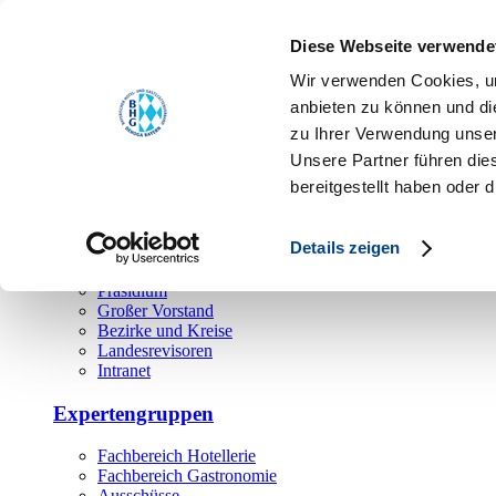
Toggle navigation
Diese Webseite verwende
Über uns
Wir verwenden Cookies, um
Hauptamt
anbieten zu können und di
zu Ihrer Verwendung unser
Landesgeschäftsstelle
Unsere Partner führen die
Bezirks- und Regionalgeschäftsstellen
Rechtsabteilung
bereitgestellt haben oder
Außendienst
Ehrenamt
Details zeigen
Präsidium
Großer Vorstand
Bezirke und Kreise
Landesrevisoren
Intranet
Expertengruppen
Fachbereich Hotellerie
Fachbereich Gastronomie
Ausschüsse