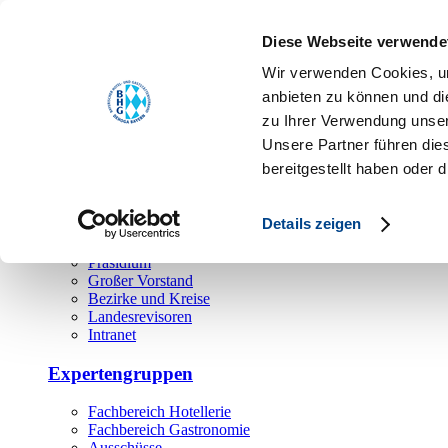
Toggle navigation
Diese Webseite verwende
Über uns
Wir verwenden Cookies, um
Hauptamt
anbieten zu können und di
zu Ihrer Verwendung unser
Landesgeschäftsstelle
Unsere Partner führen die
Bezirks- und Regionalgeschäftsstellen
Rechtsabteilung
bereitgestellt haben oder
Außendienst
Ehrenamt
Details zeigen
Präsidium
Großer Vorstand
Bezirke und Kreise
Landesrevisoren
Intranet
Expertengruppen
Fachbereich Hotellerie
Fachbereich Gastronomie
Ausschüsse