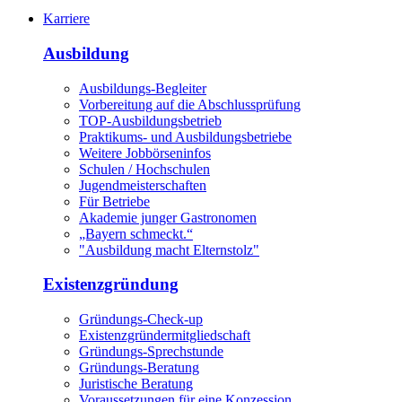
Karriere
Ausbildung
Ausbildungs-Begleiter
Vorbereitung auf die Abschlussprüfung
TOP-Ausbildungsbetrieb
Praktikums- und Ausbildungsbetriebe
Weitere Jobbörseninfos
Schulen / Hochschulen
Jugendmeisterschaften
Für Betriebe
Akademie junger Gastronomen
„Bayern schmeckt.“
"Ausbildung macht Elternstolz"
Existenzgründung
Gründungs-Check-up
Existenzgründermitgliedschaft
Gründungs-Sprechstunde
Gründungs-Beratung
Juristische Beratung
Voraussetzungen für eine Konzession