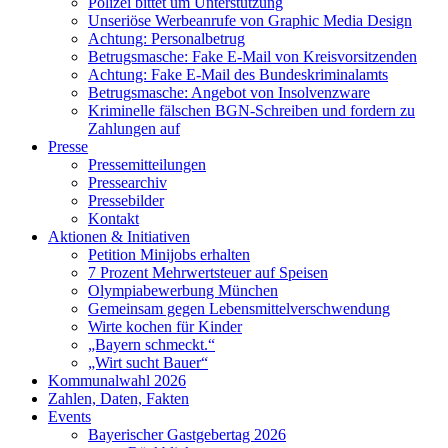
Polizei bittet um Unterstützung
Unseriöse Werbeanrufe von Graphic Media Design
Achtung: Personalbetrug
Betrugsmasche: Fake E-Mail von Kreisvorsitzenden
Achtung: Fake E-Mail des Bundeskriminalamts
Betrugsmasche: Angebot von Insolvenzware
Kriminelle fälschen BGN-Schreiben und fordern zu
Zahlungen auf
Presse
Pressemitteilungen
Pressearchiv
Pressebilder
Kontakt
Aktionen & Initiativen
Petition Minijobs erhalten
7 Prozent Mehrwertsteuer auf Speisen
Olympiabewerbung München
Gemeinsam gegen Lebensmittelverschwendung
Wirte kochen für Kinder
„Bayern schmeckt.“
„Wirt sucht Bauer“
Kommunalwahl 2026
Zahlen, Daten, Fakten
Events
Bayerischer Gastgebertag 2026