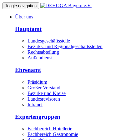
Toggle navigation
Über uns
Hauptamt
Landesgeschäftsstelle
Bezirks- und Regionalgeschäftsstellen
Rechtsabteilung
Außendienst
Ehrenamt
Präsidium
Großer Vorstand
Bezirke und Kreise
Landesrevisoren
Intranet
Expertengruppen
Fachbereich Hotellerie
Fachbereich Gastronomie
Ausschüsse