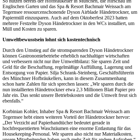
So nutzen bereits der Hofbräukeller in München, die Hirschau im
Englischen Garten und das Spa & Resort Bachmair Weissach am
Tegernsee ressourcenschonende Dyson Airblade Händetrockner, um
Papiermüll einzusparen. Auch auf dem Oktoberfest 2023 hatten
mehrere Festzelte Dyson Händetrockner in den WCs installiert, um
Müll und Kosten zu sparen.
Umweltbewusstsein lohnt sich kostentechnisch
Durch den Umstieg auf die stromsparenden Dyson Händetrockner
können Gastronomiebetriebe erheblich nachhaltiger wirtschaften
und verbessern nicht nur ihre Umweltbilanz: Sie sparen Zeit und
Geld für die Beschaffung, regelmäßige Auffüllung, Lagerung und
Entsorgung von Papier. Silja Schrank-Steinberg, Geschäftsführerin
des Münchner Hofbräukellers, kann in diesem Zusammenhang
schon harte Zahlen für sich sprechen lassen: „Wir sparen durch die
nun installierten Händetrockner etwa 2,3 Millionen Blatt Papier pro
Jahr ein. Das senkt unsere Betriebskosten und die Umwelt freut sich
ebenfalls.“
Korbinian Kohler, Inhaber Spa & Resort Bachmair Weissach am
Tegernsee hebt einen weiteren Vorteil der Händetrockner hervor:
„Der Verzicht auf Papierhandtücher bedeutet gerade in
hochfrequentierten Waschräumen eine enorme Entlastung für das
Housekeeping-Personal. Wir sparen also nicht nur Materialkosten,
unsere Mitarbeitenden haben auch mehr Zeit für andere Aufgaben.“