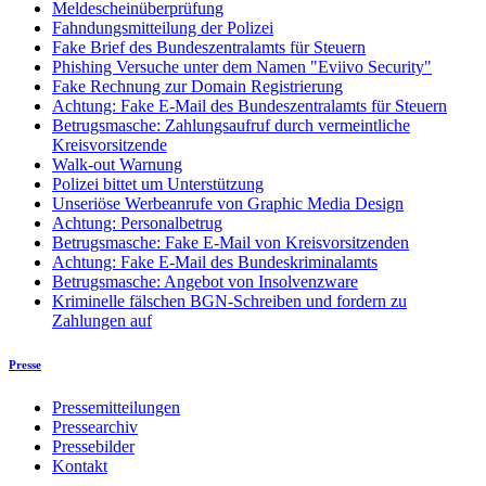
Meldescheinüberprüfung
Fahndungsmitteilung der Polizei
Fake Brief des Bundeszentralamts für Steuern
Phishing Versuche unter dem Namen "Eviivo Security"
Fake Rechnung zur Domain Registrierung
Achtung: Fake E-Mail des Bundeszentralamts für Steuern
Betrugsmasche: Zahlungsaufruf durch vermeintliche
Kreisvorsitzende
Walk-out Warnung
Polizei bittet um Unterstützung
Unseriöse Werbeanrufe von Graphic Media Design
Achtung: Personalbetrug
Betrugsmasche: Fake E-Mail von Kreisvorsitzenden
Achtung: Fake E-Mail des Bundeskriminalamts
Betrugsmasche: Angebot von Insolvenzware
Kriminelle fälschen BGN-Schreiben und fordern zu
Zahlungen auf
Presse
Pressemitteilungen
Pressearchiv
Pressebilder
Kontakt