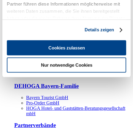
Kooperationspartner
Partner führen diese Informationen möglicherweise mit
weiteren Daten zusammen, die Sie ihnen bereitgestellt
Tourismusorganisationen
haben oder die sie im Rahmen Ihrer Nutzung der Dienste
Tourismusverbände
gesammelt haben.
Details zeigen
Bayern Tourismus Marketing GmbH
DEHOGA-Familie
Cookies zulassen
Landesverbände
Bundesverband
Fachverbände
Nur notwendige Cookies
IHA
BDT
DEHOGA Bayern-Familie
Bayern Tourist GmbH
Pro-Order GmbH
HOGA Hotel- und Gaststätten-Beratungsgesellschaft
mbH
Partnerverbände