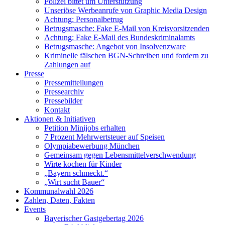
Polizei bittet um Unterstützung
Unseriöse Werbeanrufe von Graphic Media Design
Achtung: Personalbetrug
Betrugsmasche: Fake E-Mail von Kreisvorsitzenden
Achtung: Fake E-Mail des Bundeskriminalamts
Betrugsmasche: Angebot von Insolvenzware
Kriminelle fälschen BGN-Schreiben und fordern zu
Zahlungen auf
Presse
Pressemitteilungen
Pressearchiv
Pressebilder
Kontakt
Aktionen & Initiativen
Petition Minijobs erhalten
7 Prozent Mehrwertsteuer auf Speisen
Olympiabewerbung München
Gemeinsam gegen Lebensmittelverschwendung
Wirte kochen für Kinder
„Bayern schmeckt.“
„Wirt sucht Bauer“
Kommunalwahl 2026
Zahlen, Daten, Fakten
Events
Bayerischer Gastgebertag 2026