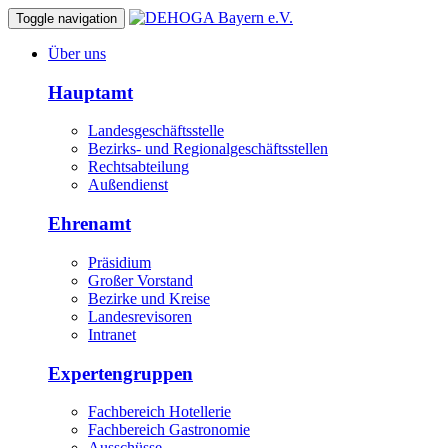
Toggle navigation
Über uns
Hauptamt
Landesgeschäftsstelle
Bezirks- und Regionalgeschäftsstellen
Rechtsabteilung
Außendienst
Ehrenamt
Präsidium
Großer Vorstand
Bezirke und Kreise
Landesrevisoren
Intranet
Expertengruppen
Fachbereich Hotellerie
Fachbereich Gastronomie
Ausschüsse