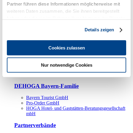
Kooperationspartner
Partner führen diese Informationen möglicherweise mit
weiteren Daten zusammen, die Sie ihnen bereitgestellt
Tourismusorganisationen
haben oder die sie im Rahmen Ihrer Nutzung der Dienste
Tourismusverbände
gesammelt haben.
Details zeigen
Bayern Tourismus Marketing GmbH
DEHOGA-Familie
Cookies zulassen
Landesverbände
Bundesverband
Fachverbände
Nur notwendige Cookies
IHA
BDT
DEHOGA Bayern-Familie
Bayern Tourist GmbH
Pro-Order GmbH
HOGA Hotel- und Gaststätten-Beratungsgesellschaft
mbH
Partnerverbände