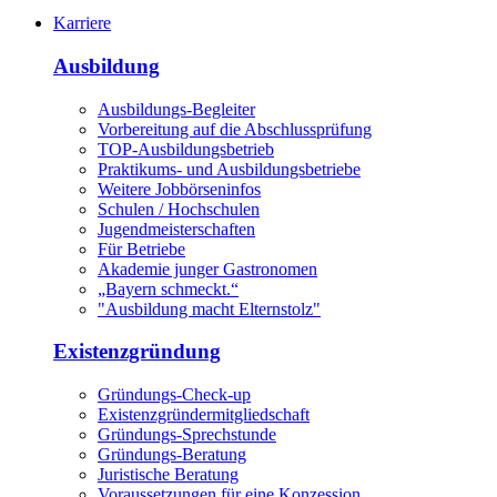
Karriere
Ausbildung
Ausbildungs-Begleiter
Vorbereitung auf die Abschlussprüfung
TOP-Ausbildungsbetrieb
Praktikums- und Ausbildungsbetriebe
Weitere Jobbörseninfos
Schulen / Hochschulen
Jugendmeisterschaften
Für Betriebe
Akademie junger Gastronomen
„Bayern schmeckt.“
"Ausbildung macht Elternstolz"
Existenzgründung
Gründungs-Check-up
Existenzgründermitgliedschaft
Gründungs-Sprechstunde
Gründungs-Beratung
Juristische Beratung
Voraussetzungen für eine Konzession