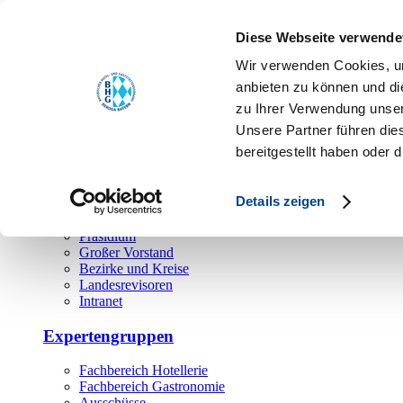
Toggle navigation
Diese Webseite verwende
Über uns
Wir verwenden Cookies, um
Hauptamt
anbieten zu können und di
zu Ihrer Verwendung unser
Landesgeschäftsstelle
Unsere Partner führen die
Bezirks- und Regionalgeschäftsstellen
Rechtsabteilung
bereitgestellt haben oder
Außendienst
Ehrenamt
Details zeigen
Präsidium
Großer Vorstand
Bezirke und Kreise
Landesrevisoren
Intranet
Expertengruppen
Fachbereich Hotellerie
Fachbereich Gastronomie
Ausschüsse