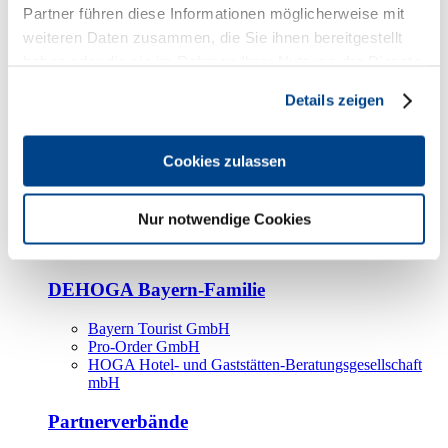
Kooperationspartner
Partner führen diese Informationen möglicherweise mit
weiteren Daten zusammen, die Sie ihnen bereitgestellt
Tourismusorganisationen
haben oder die sie im Rahmen Ihrer Nutzung der Dienste
Tourismusverbände
gesammelt haben.
Details zeigen
Bayern Tourismus Marketing GmbH
DEHOGA-Familie
Cookies zulassen
Landesverbände
Bundesverband
Fachverbände
Nur notwendige Cookies
IHA
BDT
DEHOGA Bayern-Familie
Bayern Tourist GmbH
Pro-Order GmbH
HOGA Hotel- und Gaststätten-Beratungsgesellschaft
mbH
Partnerverbände