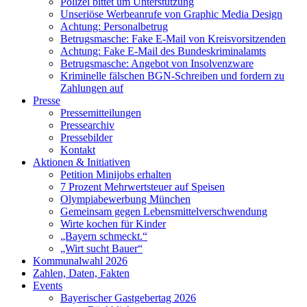
Polizei bittet um Unterstützung
Unseriöse Werbeanrufe von Graphic Media Design
Achtung: Personalbetrug
Betrugsmasche: Fake E-Mail von Kreisvorsitzenden
Achtung: Fake E-Mail des Bundeskriminalamts
Betrugsmasche: Angebot von Insolvenzware
Kriminelle fälschen BGN-Schreiben und fordern zu
Zahlungen auf
Presse
Pressemitteilungen
Pressearchiv
Pressebilder
Kontakt
Aktionen & Initiativen
Petition Minijobs erhalten
7 Prozent Mehrwertsteuer auf Speisen
Olympiabewerbung München
Gemeinsam gegen Lebensmittelverschwendung
Wirte kochen für Kinder
„Bayern schmeckt.“
„Wirt sucht Bauer“
Kommunalwahl 2026
Zahlen, Daten, Fakten
Events
Bayerischer Gastgebertag 2026