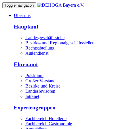
Toggle navigation
Über uns
Hauptamt
Landesgeschäftsstelle
Bezirks- und Regionalgeschäftsstellen
Rechtsabteilung
Außendienst
Ehrenamt
Präsidium
Großer Vorstand
Bezirke und Kreise
Landesrevisoren
Intranet
Expertengruppen
Fachbereich Hotellerie
Fachbereich Gastronomie
Ausschüsse