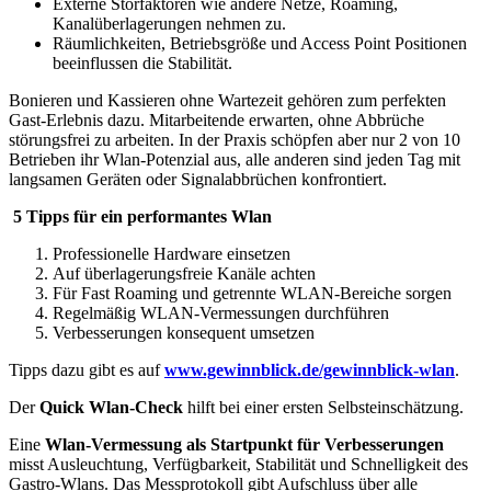
Externe Störfaktoren wie andere Netze, Roaming,
Kanalüberlagerungen nehmen zu.
Räumlichkeiten, Betriebsgröße und Access Point Positionen
beeinflussen die Stabilität.
Bonieren und Kassieren ohne Wartezeit gehören zum perfekten
Gast-Erlebnis dazu. Mitarbeitende erwarten, ohne Abbrüche
störungsfrei zu arbeiten. In der Praxis schöpfen aber nur 2 von 10
Betrieben ihr Wlan-Potenzial aus, alle anderen sind jeden Tag mit
langsamen Geräten oder Signalabbrüchen konfrontiert.
5 Tipps für ein performantes Wlan
Professionelle Hardware einsetzen
Auf überlagerungsfreie Kanäle achten
Für Fast Roaming und getrennte WLAN-Bereiche sorgen
Regelmäßig WLAN-Vermessungen durchführen
Verbesserungen konsequent umsetzen
Tipps dazu gibt es auf
www.gewinnblick.de/gewinnblick-wlan
.
Der
Quick Wlan-Check
hilft bei einer ersten Selbsteinschätzung.
Eine
Wlan-Vermessung als Startpunkt für Verbesserungen
misst Ausleuchtung, Verfügbarkeit, Stabilität und Schnelligkeit des
Gastro-Wlans. Das Messprotokoll gibt Aufschluss über alle