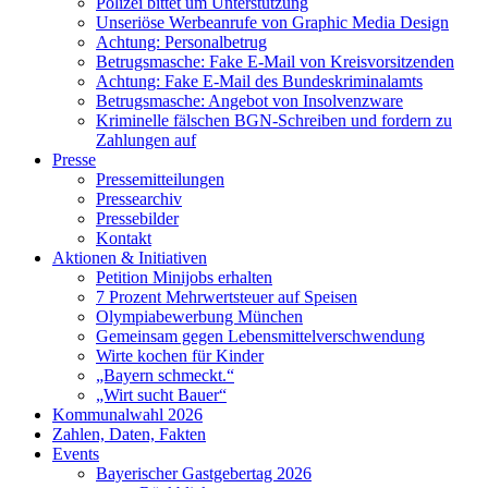
Polizei bittet um Unterstützung
Unseriöse Werbeanrufe von Graphic Media Design
Achtung: Personalbetrug
Betrugsmasche: Fake E-Mail von Kreisvorsitzenden
Achtung: Fake E-Mail des Bundeskriminalamts
Betrugsmasche: Angebot von Insolvenzware
Kriminelle fälschen BGN-Schreiben und fordern zu
Zahlungen auf
Presse
Pressemitteilungen
Pressearchiv
Pressebilder
Kontakt
Aktionen & Initiativen
Petition Minijobs erhalten
7 Prozent Mehrwertsteuer auf Speisen
Olympiabewerbung München
Gemeinsam gegen Lebensmittelverschwendung
Wirte kochen für Kinder
„Bayern schmeckt.“
„Wirt sucht Bauer“
Kommunalwahl 2026
Zahlen, Daten, Fakten
Events
Bayerischer Gastgebertag 2026