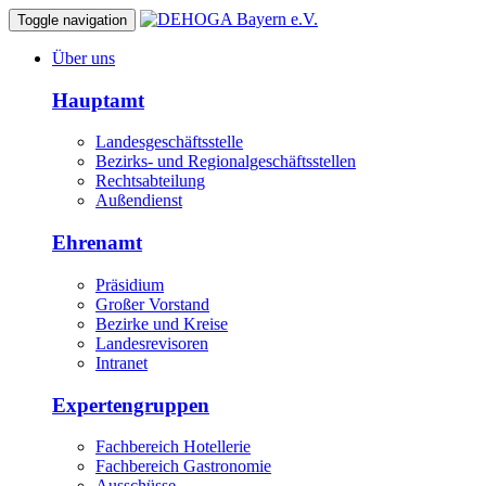
Toggle navigation
Über uns
Hauptamt
Landesgeschäftsstelle
Bezirks- und Regionalgeschäftsstellen
Rechtsabteilung
Außendienst
Ehrenamt
Präsidium
Großer Vorstand
Bezirke und Kreise
Landesrevisoren
Intranet
Expertengruppen
Fachbereich Hotellerie
Fachbereich Gastronomie
Ausschüsse