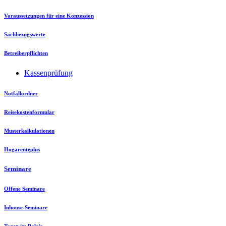
Voraussetzungen für eine Konzession
Sachbezugswerte
Betreiberpflichten
Kassenprüfung
Notfallordner
Reisekostenformular
Musterkalkulationen
Hogarenteplus
Seminare
Offene Seminare
Inhouse-Seminare