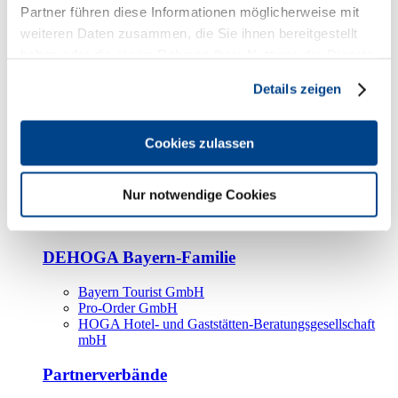
Kooperationspartner
Partner führen diese Informationen möglicherweise mit
weiteren Daten zusammen, die Sie ihnen bereitgestellt
Tourismusorganisationen
haben oder die sie im Rahmen Ihrer Nutzung der Dienste
Tourismusverbände
gesammelt haben.
Details zeigen
Bayern Tourismus Marketing GmbH
DEHOGA-Familie
Cookies zulassen
Landesverbände
Bundesverband
Fachverbände
Nur notwendige Cookies
IHA
BDT
DEHOGA Bayern-Familie
Bayern Tourist GmbH
Pro-Order GmbH
HOGA Hotel- und Gaststätten-Beratungsgesellschaft
mbH
Partnerverbände