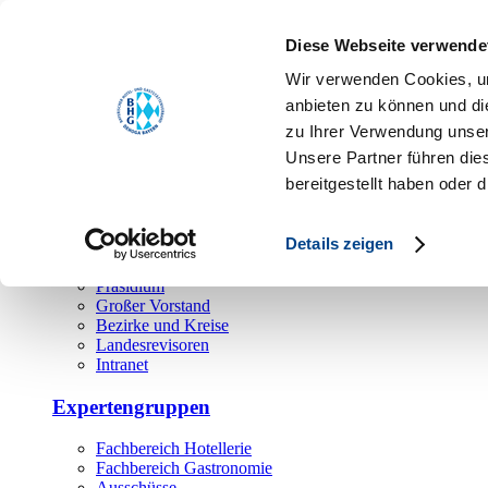
Toggle navigation
Diese Webseite verwende
Über uns
Wir verwenden Cookies, um
Hauptamt
anbieten zu können und di
zu Ihrer Verwendung unser
Landesgeschäftsstelle
Unsere Partner führen die
Bezirks- und Regionalgeschäftsstellen
Rechtsabteilung
bereitgestellt haben oder
Außendienst
Ehrenamt
Details zeigen
Präsidium
Großer Vorstand
Bezirke und Kreise
Landesrevisoren
Intranet
Expertengruppen
Fachbereich Hotellerie
Fachbereich Gastronomie
Ausschüsse