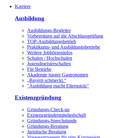
Karriere
Ausbildung
Ausbildungs-Begleiter
Vorbereitung auf die Abschlussprüfung
TOP-Ausbildungsbetrieb
Praktikums- und Ausbildungsbetriebe
Weitere Jobbörseninfos
Schulen / Hochschulen
Jugendmeisterschaften
Für Betriebe
Akademie junger Gastronomen
„Bayern schmeckt.“
"Ausbildung macht Elternstolz"
Existenzgründung
Gründungs-Check-up
Existenzgründermitgliedschaft
Gründungs-Sprechstunde
Gründungs-Beratung
Juristische Beratung
Voraussetzungen für eine Konzession