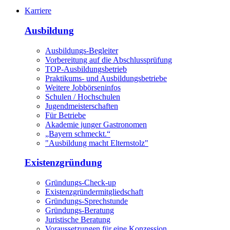
Karriere
Ausbildung
Ausbildungs-Begleiter
Vorbereitung auf die Abschlussprüfung
TOP-Ausbildungsbetrieb
Praktikums- und Ausbildungsbetriebe
Weitere Jobbörseninfos
Schulen / Hochschulen
Jugendmeisterschaften
Für Betriebe
Akademie junger Gastronomen
„Bayern schmeckt.“
"Ausbildung macht Elternstolz"
Existenzgründung
Gründungs-Check-up
Existenzgründermitgliedschaft
Gründungs-Sprechstunde
Gründungs-Beratung
Juristische Beratung
Voraussetzungen für eine Konzession