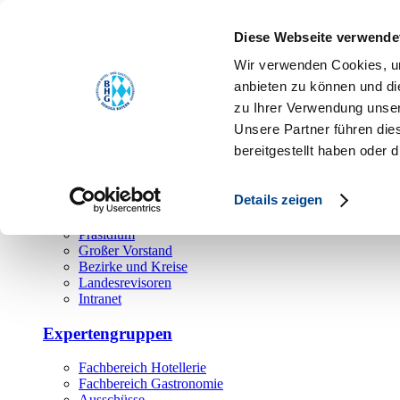
Toggle navigation
Diese Webseite verwende
Über uns
Wir verwenden Cookies, um
Hauptamt
anbieten zu können und di
zu Ihrer Verwendung unser
Landesgeschäftsstelle
Unsere Partner führen die
Bezirks- und Regionalgeschäftsstellen
Rechtsabteilung
bereitgestellt haben oder
Außendienst
Ehrenamt
Details zeigen
Präsidium
Großer Vorstand
Bezirke und Kreise
Landesrevisoren
Intranet
Expertengruppen
Fachbereich Hotellerie
Fachbereich Gastronomie
Ausschüsse