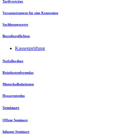
Tarifverträge
Voraussetzungen für eine Konzession
Sachbezugswerte
Betreiberpflichten
Kassenprüfung
Notfallordner
Reisekostenformular
Musterkalkulationen
Hogarenteplus
Seminare
Offene Seminare
Inhouse-Seminare