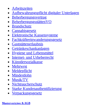
Arbeitszeiten
Aufbewahrungspflicht digitaler Unterlagen
Beherbergungsvertrag
BeherbergungsstättenVO
Brandschutz
Cannabisgesetz
Elektronische Kassensysteme
Fachkräfteeinwanderungsgesetz
Gaststättenerlaubnis
Getränkeschankanlagen
Hygiene und Lebensmittel
Internet- und Urheberrecht
Künstlersozialkasse
Mehrweg
Meldepflicht
Mindestlohn
Musik/TV
Nichtraucherschutz
Starke Kundenauthentifizierung
Verpackungsgesetz
Musterverträge & AGB