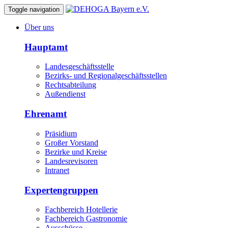
Toggle navigation
Über uns
Hauptamt
Landesgeschäftsstelle
Bezirks- und Regionalgeschäftsstellen
Rechtsabteilung
Außendienst
Ehrenamt
Präsidium
Großer Vorstand
Bezirke und Kreise
Landesrevisoren
Intranet
Expertengruppen
Fachbereich Hotellerie
Fachbereich Gastronomie
Ausschüsse