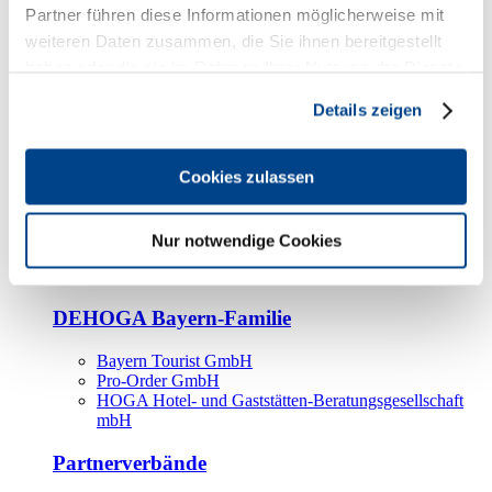
Kooperationspartner
Partner führen diese Informationen möglicherweise mit
weiteren Daten zusammen, die Sie ihnen bereitgestellt
Tourismusorganisationen
haben oder die sie im Rahmen Ihrer Nutzung der Dienste
Tourismusverbände
gesammelt haben.
Details zeigen
Bayern Tourismus Marketing GmbH
DEHOGA-Familie
Cookies zulassen
Landesverbände
Bundesverband
Fachverbände
Nur notwendige Cookies
IHA
BDT
DEHOGA Bayern-Familie
Bayern Tourist GmbH
Pro-Order GmbH
HOGA Hotel- und Gaststätten-Beratungsgesellschaft
mbH
Partnerverbände