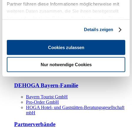
Kooperationspartner
Partner führen diese Informationen möglicherweise mit
weiteren Daten zusammen, die Sie ihnen bereitgestellt
Tourismusorganisationen
haben oder die sie im Rahmen Ihrer Nutzung der Dienste
Tourismusverbände
gesammelt haben.
Details zeigen
Bayern Tourismus Marketing GmbH
DEHOGA-Familie
Cookies zulassen
Landesverbände
Bundesverband
Fachverbände
Nur notwendige Cookies
IHA
BDT
DEHOGA Bayern-Familie
Bayern Tourist GmbH
Pro-Order GmbH
HOGA Hotel- und Gaststätten-Beratungsgesellschaft
mbH
Partnerverbände