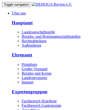
Toggle navigation
Über uns
Hauptamt
Landesgeschäftsstelle
Bezirks- und Regionalgeschäftsstellen
Rechtsabteilung
Außendienst
Ehrenamt
Präsidium
Großer Vorstand
Bezirke und Kreise
Landesrevisoren
Intranet
Expertengruppen
Fachbereich Hotellerie
Fachbereich Gastronomie
Ausschüsse