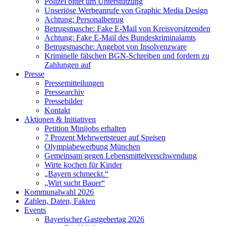
Polizei bittet um Unterstützung
Unseriöse Werbeanrufe von Graphic Media Design
Achtung: Personalbetrug
Betrugsmasche: Fake E-Mail von Kreisvorsitzenden
Achtung: Fake E-Mail des Bundeskriminalamts
Betrugsmasche: Angebot von Insolvenzware
Kriminelle fälschen BGN-Schreiben und fordern zu
Zahlungen auf
Presse
Pressemitteilungen
Pressearchiv
Pressebilder
Kontakt
Aktionen & Initiativen
Petition Minijobs erhalten
7 Prozent Mehrwertsteuer auf Speisen
Olympiabewerbung München
Gemeinsam gegen Lebensmittelverschwendung
Wirte kochen für Kinder
„Bayern schmeckt.“
„Wirt sucht Bauer“
Kommunalwahl 2026
Zahlen, Daten, Fakten
Events
Bayerischer Gastgebertag 2026